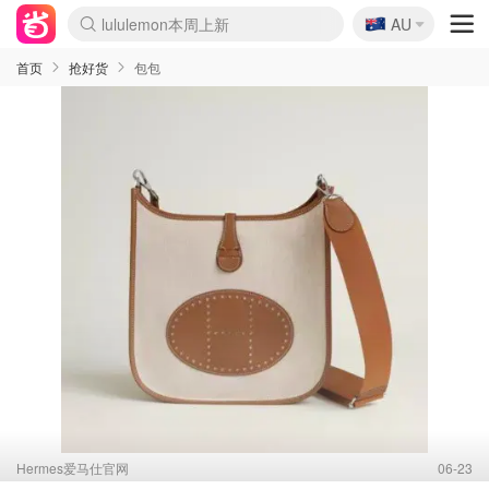
🇦🇺
Sasa美妆护肤3.5折
AU
lululemon本周上新
SSENSE年中3折
FreshBeauty好价汇总
Cettire降价+叠9折
Farfetch折上8折
WWS Coles超市实拍
viagogo二手票捡漏
Myer清仓1折起
The Outnet奢牌1折起
David Jones 3折起
Flannels大牌1折
Perfumes Club护肤1折
AMIRO返校季6.2折
Oweek抽奖送Airpods
Amazon折扣汇总
eToro入金$200送$50
Amazon数码好物
ICONIC本周7.5折
ThedoubleF高奢地板价
Moose Knuckles 6折
丝芙兰5折起
EUFY官网3.7折起
Selenichast首饰2折
Trip机票酒店促销
YSL送5件彩妆礼
Amazon家居好物
BIGBANG巡演开票
David Jones时尚3折
Amazon美妆护肤
雅漾大喷$8
过敏原检测盒$33
伊索独家赠50ml沐浴露
科颜氏送高保湿面霜
CW药房打折海报
SEALIFE海洋馆门票6折
丝塔芙大白罐$16
订阅Newsletter送香薰
Cult Beauty 6.8折
Harrods圣诞日历2.3折
LN-CC奢牌私促3折
d'Alba空姐喷雾$16
EVE LOM套装逆天2折
Bernardelli独家4折
Adore Beauty 6折起
CT圣诞日历
Mytheresa奢品2.7折
首页
抢好货
包包
Hermes爱马仕官网
06-23