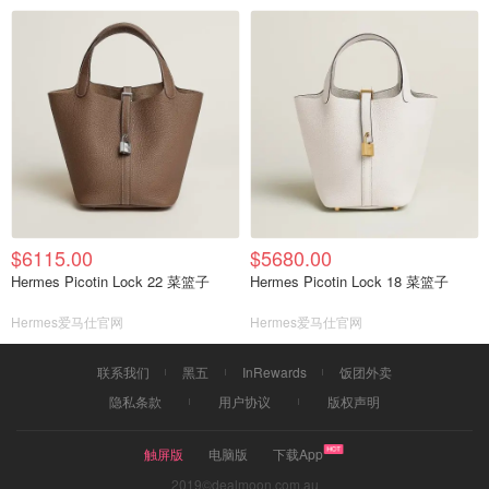
$6115.00
$5680.00
Hermes Picotin Lock 22 菜篮子
Hermes Picotin Lock 18 菜篮子
Hermes爱马仕官网
Hermes爱马仕官网
联系我们
黑五
InRewards
饭团外卖
隐私条款
用户协议
版权声明
触屏版
电脑版
下载App
2019©dealmoon.com.au