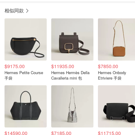
相似同款
$9175.00
$11935.00
$7850.00
Hermes Petite Course
Hermes Hermès Della
Hermes Onbody
手袋
Cavalleria mini 包
Etriviere 手袋
$14590.00
$7185.00
$11715.00