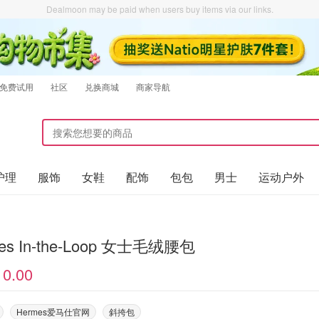
Dealmoon may be paid when users buy items via our links.
免费试用
社区
兑换商城
商家导航
护理
服饰
女鞋
配饰
包包
男士
运动户外
es In-the-Loop 女士毛绒腰包
10.00
Hermes爱马仕官网
斜挎包