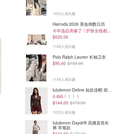
1402人感兴趣
Harrods 2026 美妆倒数日历
今年选品夯爆了！护肤全线都很绝
$525.00
1185人感兴趣
Polo Ralph Lauren 长袖卫衣
$95.40
$193.00
1156人感兴趣
lululemon Define 短款连帽 胡桃棕
0-8码！！！！
$6340.00
$12270.00
$144.00
$179.00
Hermes Herbag Messenger
Hermes Plume 迷你手提包
39 包
1022人感兴趣
Hermes爱马仕官网
Hermes爱马仕官网
lululemon Daydrift 高腰直筒长
裤 常规款
$124.00
$179.00