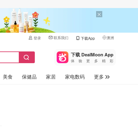
联系我们
澳洲
登录
下载App
🇺🇸
美国
下载 DealMoon App
体验更多精彩
🇨🇳
中国
美食
保健品
家居
家电数码
更多
🇨🇦
加拿大
🇬🇧
汽车
英国
旅游
🇩🇪
德国
母婴儿童
🇫🇷
法国
🇮🇹
意大利