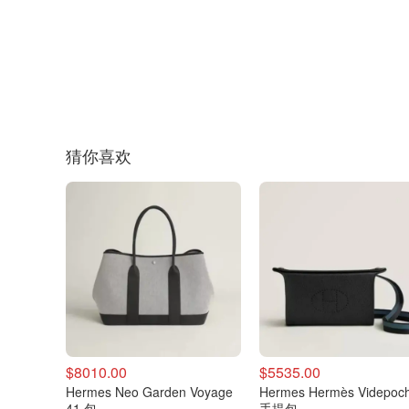
猜你喜欢
$8010.00
$5535.00
Hermes Neo Garden Voyage
Hermes Hermès Videpoc
41 包
手提包