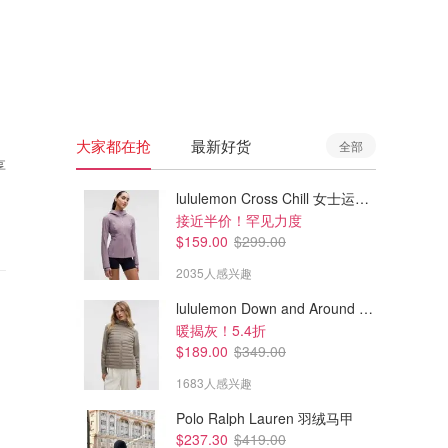
🇦🇺
澳洲
🇳🇿
新西兰
大家都在抢
最新好货
全部
享
lululemon Cross Chill 女士运动外套
接近半价！罕见力度
$159.00
$299.00
2035人感兴趣
lululemon Down and Around 羽绒夹克
暖揭灰！5.4折
$189.00
$349.00
1683人感兴趣
Polo Ralph Lauren 羽绒马甲
$237.30
$419.00