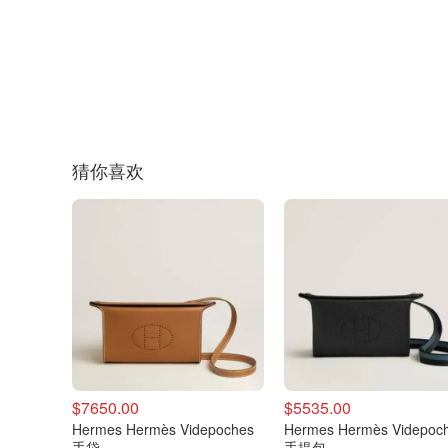
猜你喜欢
$7650.00
$5535.00
Hermes Hermès Videpoches
Hermes Hermès Videpoc
手袋
手提包