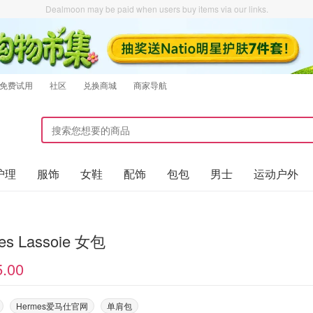
Dealmoon may be paid when users buy items via our links.
免费试用
社区
兑换商城
商家导航
护理
服饰
女鞋
配饰
包包
男士
运动户外
es Lassoie 女包
5.00
Hermes爱马仕官网
单肩包