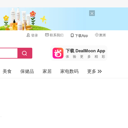
联系我们
澳洲
登录
下载App
🇺🇸
美国
下载 DealMoon App
体验更多精彩
🇨🇳
中国
美食
保健品
家居
家电数码
更多
🇨🇦
加拿大
🇬🇧
汽车
英国
旅游
🇩🇪
德国
母婴儿童
🇫🇷
法国
🇮🇹
意大利