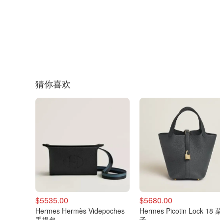
猜你喜欢
$5535.00
$5680.00
Hermes Hermès Videpoches
Hermes Picotin Lock 18
手提包
子