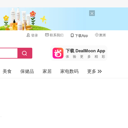
联系我们
澳洲
登录
下载App
🇺🇸
美国
下载 DealMoon App
体验更多精彩
🇨🇳
中国
美食
保健品
家居
家电数码
更多
🇨🇦
加拿大
🇬🇧
汽车
英国
旅游
🇩🇪
德国
母婴儿童
🇫🇷
法国
🇮🇹
意大利