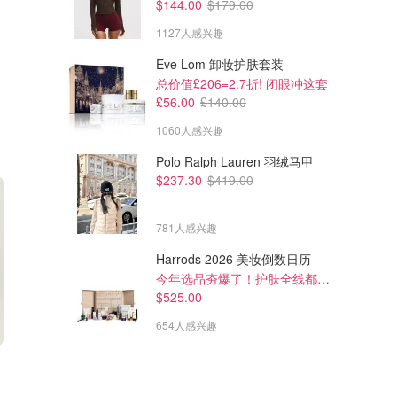
$144.00
$179.00
1127人感兴趣
Eve Lom 卸妆护肤套装
总价值£206=2.7折! 闭眼冲这套
£56.00
£140.00
1060人感兴趣
Polo Ralph Lauren 羽绒马甲
$237.30
$419.00
781人感兴趣
Harrods 2026 美妆倒数日历
今年选品夯爆了！护肤全线都很绝
$525.00
654人感兴趣