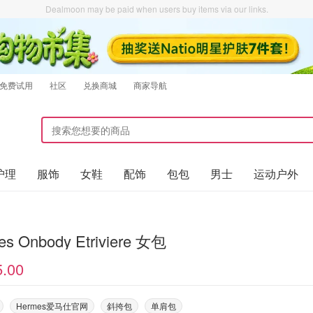
Dealmoon may be paid when users buy items via our links.
免费试用
社区
兑换商城
商家导航
护理
服饰
女鞋
配饰
包包
男士
运动户外
es Onbody Etriviere 女包
5.00
Hermes爱马仕官网
斜挎包
单肩包