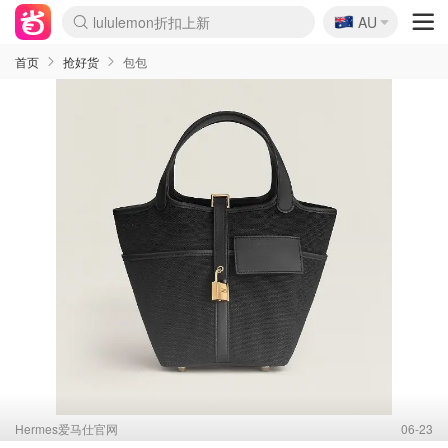
🇦🇺
lululemon折扣上新
AU
Sasa美妆护肤3.5折
SSENSE年中3折
FreshBeauty好价汇总
Cettire降价+叠9折
Farfetch折上8折
WWS Coles超市实拍
viagogo二手票捡漏
Myer清仓1折起
The Outnet奢牌1折起
David Jones 3折起
Flannels大牌1折
Perfumes Club护肤1折
AMIRO返校季6.2折
Oweek抽奖送Airpods
Amazon折扣汇总
eToro入金$200送$50
Amazon数码好物
ICONIC本周7.5折
ThedoubleF高奢地板价
Moose Knuckles 6折
丝芙兰5折起
EUFY官网3.7折起
Selenichast首饰2折
Trip机票酒店促销
YSL送5件彩妆礼
Amazon家居好物
BIGBANG巡演开票
David Jones时尚3折
Amazon美妆护肤
雅漾大喷$8
过敏原检测盒$33
伊索独家赠50ml沐浴露
科颜氏清仓3折
SEALIFE海洋馆门票6折
丝塔芙大白罐$16
订阅Newsletter送香薰
Cult Beauty 6.8折
Harrods圣诞日历2.3折
LN-CC奢牌私促3折
d'Alba空姐喷雾$16
EVE LOM套装逆天2折
Bernardelli独家4折
Adore Beauty 6折起
CT圣诞日历
Mytheresa奢品2.7折
Luxury Escapes 9折
Currentbody美容仪9折
卡诗9折+赠4件礼
MOON Garden Live
ALLSAINTS美衣3折
Roborock扫地机3.7折
Tingo Life水杯$24
Valentino官网5折
CR洗发护发6.3折
首页
抢好货
包包
Hermes爱马仕官网
06-23