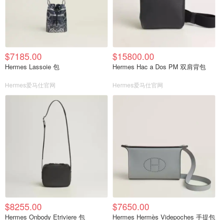
$7185.00
$15800.00
Hermes Lassoie 包
Hermes Hac a Dos PM 双肩背包
Hermes爱马仕官网
Hermes爱马仕官网
$8255.00
$7650.00
Hermes Onbody Etriviere 包
Hermes Hermès Videpoches 手提包