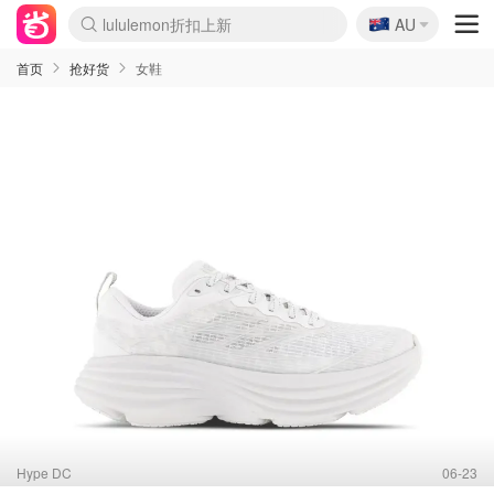
🇦🇺
lululemon折扣上新
AU
Sasa美妆护肤3.5折
SSENSE年中2.5折
FreshBeauty好价汇总
Cettire降价+叠9折
WWS Coles超市实拍
viagogo二手票捡漏
Myer超级周末
The Outnet奢牌1折起
David Jones 3折起
Flannels大牌1折
Perfumes Club护肤1折
AMIRO面罩$251
Amazon折扣汇总
eToro入金$200送$50
Amazon数码好物
ICONIC本周7.5折
ThedoubleF高奢地板价
Moose Knuckles 6折
丝芙兰5折起
EUFY摄像头$98
Selenichast首饰2折
Trip机票酒店促销
YSL送5件彩妆礼
Amazon家居好物
Amazon美妆护肤
雅漾大喷$8
过敏原检测盒$33
伊索独家赠50ml沐浴露
科颜氏高保湿面霜$29
SEALIFE海洋馆门票6折
丝塔芙大白罐$16
订阅Newsletter送香薰
Cult Beauty 6.8折
Harrods圣诞日历$525
LN-CC奢牌私促3折
d'Alba空姐喷雾$16
EVE LOM套装£56
Bernardelli独家4折
Adore Beauty 6折起
CT圣诞日历
Mytheresa奢品2.7折
Luxury Escapes 9折
Currentbody美容仪$881
MOON Garden Live
Roborock扫地机$649
Tingo Life水杯$24
Valentino官网5折
CR洗护套装$23
修丽可4件套$159
Myer彩妆2件7折
GANNI官网4.5折
Stylevana韩妆4折
Tessabit高奢8.5折
OGX洗发水$11
Amazon阿德莱德次日达
卡诗8.5折+赠礼
Philips Hue灯具8折
首页
抢好货
女鞋
Hype DC
06-23