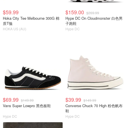
$59.99
$159.00
$269.99
Hoka City Tee Melbourne 300G 棉
Hype DC On Cloudmonster 白色男
质T恤
子跑鞋
HOKA US (AU)
Hype DC
$69.99
$39.99
$149.99
$149.99
Vans Super Lowpro 黑色板鞋
Converse Chuck 70 High 粉色帆布
鞋
Hype DC
Hype DC