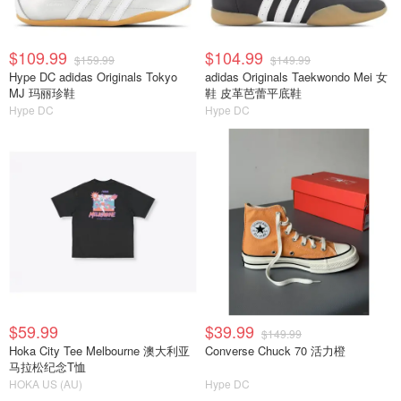
$109.99
$104.99
$159.99
$149.99
Hype DC adidas Originals Tokyo
adidas Originals Taekwondo Mei 女
MJ 玛丽珍鞋
鞋 皮革芭蕾平底鞋
Hype DC
Hype DC
$59.99
$39.99
$149.99
Hoka City Tee Melbourne 澳大利亚
Converse Chuck 70 活力橙
马拉松纪念T恤
HOKA US (AU)
Hype DC