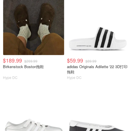
$189.99
$59.99
$269.99
$89.99
Birkenstock Boston拖鞋
adidas Originals Adilette '22 3D打印
拖鞋
Hype DC
Hype DC