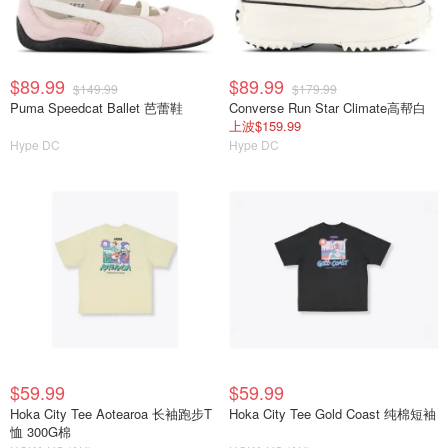
$89.99
$89.99
$149.99
$179.99
Puma Speedcat Ballet 芭蕾鞋
Converse Run Star Climate高帮白
上波$159.99
Hype DC
Hype DC
$59.99
$59.99
Hoka City Tee Aotearoa 长袖跑步T
Hoka City Tee Gold Coast 纯棉短袖
恤 300G棉