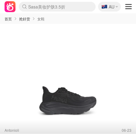
🇦🇺
Sasa美妆护肤3.5折
AU
lululemon折扣上新
SSENSE年中3折
FreshBeauty好价汇总
Cettire降价+叠9折
Farfetch折上8折
WWS Coles超市实拍
viagogo二手票捡漏
Myer清仓1折起
The Outnet奢牌1折起
David Jones 3折起
Flannels大牌1折
Perfumes Club护肤1折
AMIRO返校季6.2折
Oweek抽奖送Airpods
Amazon折扣汇总
eToro入金$200送$50
Amazon数码好物
ICONIC本周7.5折
ThedoubleF高奢地板价
Moose Knuckles 6折
丝芙兰5折起
EUFY官网3.7折起
Selenichast首饰2折
Trip机票酒店促销
YSL送5件彩妆礼
Amazon家居好物
BIGBANG巡演开票
David Jones时尚3折
Amazon美妆护肤
雅漾大喷$8
过敏原检测盒$33
伊索独家赠50ml沐浴露
科颜氏清仓3折
SEALIFE海洋馆门票6折
丝塔芙大白罐$16
订阅Newsletter送香薰
Cult Beauty 6.8折
Harrods圣诞日历2.3折
LN-CC奢牌私促3折
d'Alba空姐喷雾$16
EVE LOM套装逆天2折
Bernardelli独家4折
Adore Beauty 6折起
CT圣诞日历
Mytheresa奢品2.7折
Luxury Escapes 9折
Currentbody美容仪9折
MOON Garden Live
ALLSAINTS美衣3折
Roborock扫地机3.7折
Tingo Life水杯$24
Valentino官网5折
CR洗发护发6.3折
首页
抢好货
女鞋
Antonioli
06-23