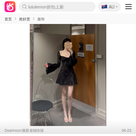
🇦🇺
Sasa美妆护肤3.5折
AU
lululemon折扣上新
SSENSE年中3折
FreshBeauty好价汇总
Cettire降价+叠9折
Farfetch折上8折
WWS Coles超市实拍
viagogo二手票捡漏
Myer清仓1折起
The Outnet奢牌1折起
David Jones 3折起
Flannels大牌1折
Perfumes Club护肤1折
AMIRO返校季6.2折
Oweek抽奖送Airpods
Amazon折扣汇总
eToro入金$200送$50
Amazon数码好物
ICONIC本周7.5折
ThedoubleF高奢地板价
Moose Knuckles 6折
丝芙兰5折起
EUFY官网3.7折起
Selenichast首饰2折
Trip机票酒店促销
YSL送5件彩妆礼
Amazon家居好物
BIGBANG巡演开票
David Jones时尚3折
Amazon美妆护肤
雅漾大喷$8
过敏原检测盒$33
伊索独家赠50ml沐浴露
科颜氏清仓3折
SEALIFE海洋馆门票6折
丝塔芙大白罐$16
订阅Newsletter送香薰
Cult Beauty 6.8折
Harrods圣诞日历2.3折
LN-CC奢牌私促3折
d'Alba空姐喷雾$16
EVE LOM套装逆天2折
Bernardelli独家4折
Adore Beauty 6折起
CT圣诞日历
Mytheresa奢品2.7折
Luxury Escapes 9折
Currentbody美容仪9折
卡诗9折+赠4件礼
MOON Garden Live
ALLSAINTS美衣3折
Roborock扫地机3.7折
Tingo Life水杯$24
Valentino官网5折
CR洗发护发6.3折
首页
抢好货
服饰
Dealmoon澳新省钱快报
06-23