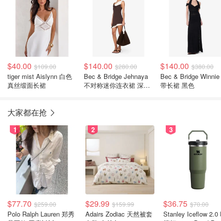
$40.00
$140.00
$140.00
$109.00
$280.00
$380.00
tiger mist Aislynn 白色
Bec & Bridge Jehnaya
Bec & Bridge Winni
真丝缎面长裙
不对称迷你连衣裙 深棕
带长裙 黑色
奶油色
大家都在抢
1
2
3
$77.70
$29.99
$36.75
$259.00
$159.99
$70.00
Polo Ralph Lauren 郑秀
Adairs Zodiac 天然被套
Stanley Iceflow 2.0 吸