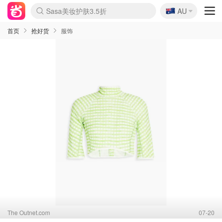
🇦🇺
Sasa美妆护肤3.5折
AU
lululemon折扣上新
SSENSE年中3折
FreshBeauty好价汇总
Cettire降价+叠9折
WWS Coles超市实拍
viagogo二手票捡漏
Myer超级周末1折
The Outnet奢牌1折起
David Jones 3折起
Flannels大牌1折
Perfumes Club护肤1折
AMIRO返校季6.2折
Amazon折扣汇总
eToro入金$200送$50
Amazon数码好物
ICONIC本周7.5折
ThedoubleF高奢地板价
Moose Knuckles 6折
丝芙兰5折起
EUFY官网3.7折起
Selenichast首饰2折
Trip机票酒店促销
YSL送5件彩妆礼
Amazon家居好物
Amazon美妆护肤
雅漾大喷$8
过敏原检测盒$33
伊索独家赠50ml沐浴露
科颜氏清仓3折
SEALIFE海洋馆门票6折
丝塔芙大白罐$16
订阅Newsletter送香薰
Cult Beauty 6.8折
Harrods圣诞日历2.3折
LN-CC奢牌私促3折
d'Alba空姐喷雾$16
EVE LOM套装逆天2折
Bernardelli独家4折
Adore Beauty 6折起
CT圣诞日历
Mytheresa奢品2.7折
Luxury Escapes 9折
Currentbody美容仪9折
MOON Garden Live
Roborock扫地机3.7折
Tingo Life水杯$24
Valentino官网5折
CR洗发护发6.3折
修丽可套装7.4折
Myer彩妆2件7折
GANNI官网4.5折
Stylevana韩妆4折
Tessabit高奢8.5折
OGX洗护4折
Amazon阿德莱德次日达
卡诗8.5折+赠礼
Philips Hue灯具8折
首页
抢好货
服饰
The Outnet.com
07-20