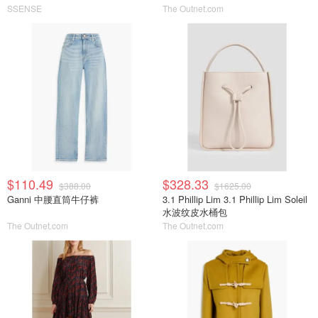
SSENSE
The Outnet.com
$110.49
$328.33
$388.00
$1625.00
Ganni 中腰直筒牛仔裤
3.1 Phillip Lim 3.1 Phillip Lim Soleil
水波纹皮水桶包
The Outnet.com
The Outnet.com