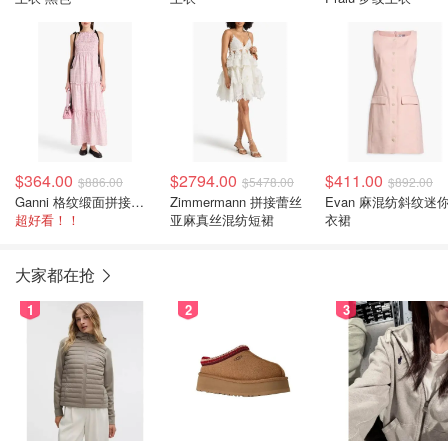
$364.00
$2794.00
$411.00
$886.00
$5478.00
$892.00
Ganni 格纹缎面拼接长裙
Zimmermann 拼接蕾丝
Evan 麻混纺斜纹迷
超好看！！
亚麻真丝混纺短裙
衣裙
大家都在抢
1
2
3