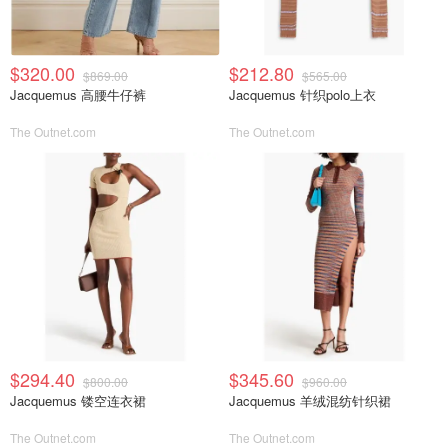
$320.00
$212.80
$869.00
$565.00
Jacquemus 高腰牛仔裤
Jacquemus 针织polo上衣
The Outnet.com
The Outnet.com
$294.40
$345.60
$800.00
$960.00
Jacquemus 镂空连衣裙
Jacquemus 羊绒混纺针织裙
The Outnet.com
The Outnet.com