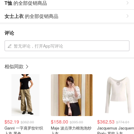
T恤
的全部促销商品
女士上衣
的全部促销商品
评论
暂无评论，打开App写评论
相似同款
$52.19
$158.00
$362.53
$362.00
$395.00
$774.61
Ganni 一字肩罗纹针织
Maje 波点弹力棉泡泡纱
Jacquemus Jacque
上衣 黑色
上衣
Pralu 罗纹上衣