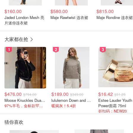
$160.00
$580.00
$815.00
Jaded London Mesh 亮
Maje Rawtwist 连衣裙
Maje Rondine 连衣裙
片迷你连衣裙
大家都在抢
1
2
3
$476.00
$189.00
$16.42
$794.00
$349.00
$51.25
Moose Knuckles Dua Bunny 羊毛混纺针织夹克
lululemon Down and Around 羽绒夹克
Estee Lauder Youth
97%羊毛，金标款罕见打折
暖揭灰！5.4折
Power面霜 75ml
折扣码：NEW20
猜你喜欢