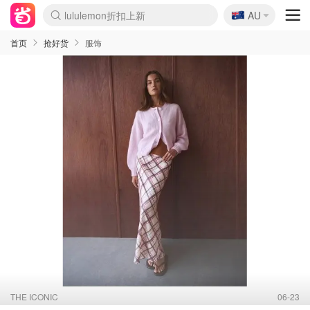
🇦🇺
Sasa美妆护肤3.5折
AU
lululemon折扣上新
SSENSE年中3折
FreshBeauty好价汇总
Cettire降价+叠9折
Farfetch折上8折
WWS Coles超市实拍
viagogo二手票捡漏
Myer清仓1折起
The Outnet奢牌1折起
David Jones 3折起
Flannels大牌1折
Perfumes Club护肤1折
AMIRO返校季6.2折
Oweek抽奖送Airpods
Amazon折扣汇总
eToro入金$200送$50
Amazon数码好物
ICONIC本周7.5折
ThedoubleF高奢地板价
Moose Knuckles 6折
丝芙兰5折起
EUFY官网3.7折起
Selenichast首饰2折
Trip机票酒店促销
YSL送5件彩妆礼
Amazon家居好物
BIGBANG巡演开票
David Jones时尚3折
Amazon美妆护肤
雅漾大喷$8
过敏原检测盒$33
伊索独家赠50ml沐浴露
科颜氏清仓3折
SEALIFE海洋馆门票6折
丝塔芙大白罐$16
订阅Newsletter送香薰
Cult Beauty 6.8折
Harrods圣诞日历2.3折
LN-CC奢牌私促3折
d'Alba空姐喷雾$16
EVE LOM套装逆天2折
Bernardelli独家4折
Adore Beauty 6折起
CT圣诞日历
Mytheresa奢品2.7折
Luxury Escapes 9折
Currentbody美容仪9折
MOON Garden Live
ALLSAINTS美衣3折
Roborock扫地机3.7折
Tingo Life水杯$24
Valentino官网5折
CR洗发护发6.3折
修丽可套装7.4折
首页
抢好货
服饰
THE ICONIC
06-23