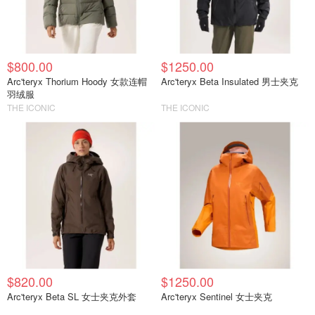
$800.00
$1250.00
Arc'teryx Thorium Hoody 女款连帽
Arc'teryx Beta Insulated 男士夹克
羽绒服
THE ICONIC
THE ICONIC
$820.00
$1250.00
Arc'teryx Beta SL 女士夹克外套
Arc'teryx Sentinel 女士夹克