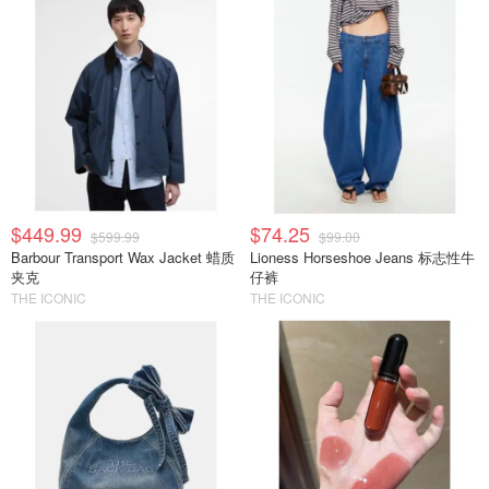
$449.99
$74.25
$599.99
$99.00
Barbour Transport Wax Jacket 蜡质
Lioness Horseshoe Jeans 标志性牛
夹克
仔裤
THE ICONIC
THE ICONIC