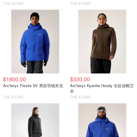
THE ICONIC
THE ICONIC
$1800.00
$330.00
Arc'teryx Fissile SV 男款羽绒夹克
Arc'teryx Kyanite Hoody 女款连帽卫
衣
THE ICONIC
THE ICONIC