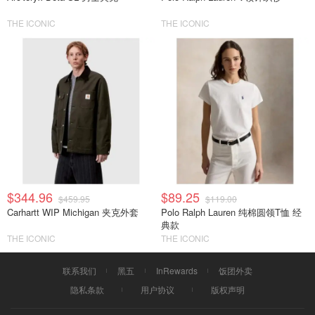
THE ICONIC
THE ICONIC
$344.96
$89.25
$459.95
$119.00
Carhartt WIP Michigan 夹克外套
Polo Ralph Lauren 纯棉圆领T恤 经
典款
THE ICONIC
THE ICONIC
联系我们
黑五
InRewards
饭团外卖
隐私条款
用户协议
版权声明