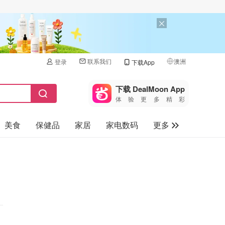
联系我们
澳洲
登录
下载App
🇺🇸
美国
下载 DealMoon App
体验更多精彩
🇨🇳
中国
美食
保健品
家居
家电数码
更多
🇨🇦
加拿大
🇬🇧
汽车
英国
旅游
🇩🇪
德国
母婴儿童
🇫🇷
法国
🇮🇹
意大利