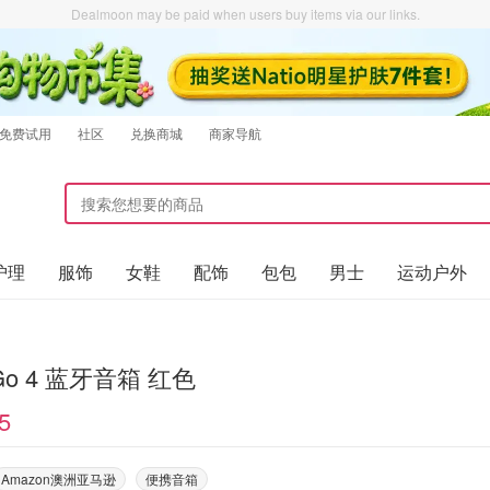
Dealmoon may be paid when users buy items via our links.
免费试用
社区
兑换商城
商家导航
护理
服饰
女鞋
配饰
包包
男士
运动户外
 Go 4 蓝牙音箱 红色
5
Amazon澳洲亚马逊
便携音箱