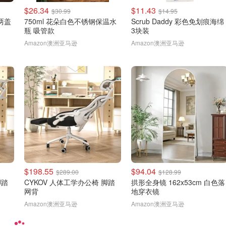
$26.34
$11.43
$30.99
$14.95
 两盖
750ml 花朵白色不锈钢保温水
Scrub Daddy 彩色免划痕海绵
瓶 吸管款
3块装
Amazon澳洲亚马逊
Amazon澳洲亚马逊
$198.55
$94.04
$289.00
$128.99
脚踏
CYKOV 人体工学办公椅 脚踏
拱形全身镜 162x53cm 白色落
网背
地穿衣镜
Amazon澳洲亚马逊
Amazon澳洲亚马逊