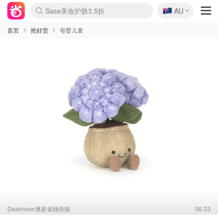
🇦🇺
Sasa美妆护肤3.5折
AU
lululemon折扣上新
SSENSE年中2.5折
FreshBeauty好价汇总
Cettire降价+叠9折
WWS Coles超市实拍
viagogo二手票捡漏
Myer超级周末
The Outnet奢牌1折起
David Jones 3折起
Flannels大牌1折
Perfumes Club护肤1折
AMIRO面罩$251
Amazon折扣汇总
eToro入金$200送$50
Amazon数码好物
ICONIC本周7.5折
ThedoubleF高奢地板价
Moose Knuckles 6折
丝芙兰5折起
EUFY摄像头$98
Selenichast首饰2折
Trip机票酒店促销
YSL送5件彩妆礼
Amazon家居好物
Amazon美妆护肤
雅漾大喷$8
过敏原检测盒$33
伊索独家赠50ml沐浴露
科颜氏高保湿面霜$29
SEALIFE海洋馆门票6折
丝塔芙大白罐$16
订阅Newsletter送香薰
Cult Beauty 6.8折
Harrods圣诞日历$525
LN-CC奢牌私促3折
d'Alba空姐喷雾$16
EVE LOM套装£56
Bernardelli独家4折
Adore Beauty 6折起
CT圣诞日历
Mytheresa奢品2.7折
Luxury Escapes 9折
Currentbody美容仪$881
MOON Garden Live
Roborock扫地机$649
Tingo Life水杯$24
Valentino官网5折
CR洗护套装$23
修丽可4件套$159
Myer彩妆2件7折
GANNI官网4.5折
Stylevana韩妆4折
Tessabit高奢8.5折
OGX洗发水$11
Amazon阿德莱德次日达
卡诗8.5折+赠礼
Philips Hue灯具8折
首页
抢好货
母婴儿童
Dealmoon澳新省钱快报
06-23