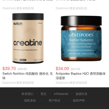
Dealmoon澳新省钱快报
Dealmoon澳新省钱快报
$39.70
$34.00
$49.95
$41.00
Switch Nutrition 纯肌酸粉 微粉化 无
Antipodes Baptise H2O 透明质酸保
味
湿凝胶
Dealmoon澳新省钱快报
Dealmoon澳新省钱快报
联系我们
黑五
InRewards
饭团外卖
隐私条款
用户协议
版权声明