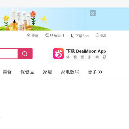
联系我们
澳洲
登录
下载App
🇺🇸
美国
下载 DealMoon App
体验更多精彩
🇨🇳
中国
美食
保健品
家居
家电数码
更多
🇨🇦
加拿大
🇬🇧
汽车
英国
旅游
🇩🇪
德国
母婴儿童
🇫🇷
法国
🇮🇹
意大利