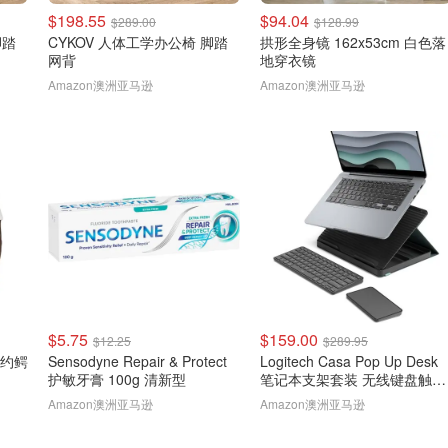
$198.55
$94.04
$289.00
$128.99
脚踏
CYKOV 人体工学办公椅 脚踏
拱形全身镜 162x53cm 白色落
网背
地穿衣镜
Amazon澳洲亚马逊
Amazon澳洲亚马逊
$5.75
$159.00
$12.25
$289.95
款简约鳄
Sensodyne Repair & Protect
Logitech Casa Pop Up Desk
护敏牙膏 100g 清新型
笔记本支架套装 无线键盘触控
板
Amazon澳洲亚马逊
Amazon澳洲亚马逊