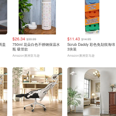
$26.34
$11.43
$30.99
$14.95
 两盖
750ml 花朵白色不锈钢保温水
Scrub Daddy 彩色免划痕海绵
瓶 吸管款
3块装
Amazon澳洲亚马逊
Amazon澳洲亚马逊