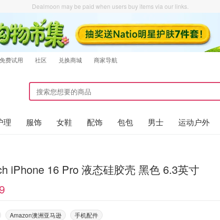
Dealmoon may be paid when users buy items via our links.
免费试用
社区
兑换商城
商家导航
护理
服饰
女鞋
配饰
包包
男士
运动户外
ch iPhone 16 Pro 液态硅胶壳 黑色 6.3英寸
9
Amazon澳洲亚马逊
手机配件