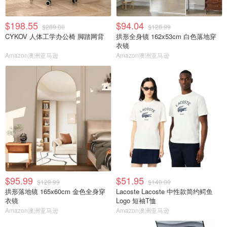
$198.55
$94.04
$289.00
$128.99
CYKOV 人体工学办公椅 脚踏网背
拱形全身镜 162x53cm 白色落地穿
衣镜
Amazon澳洲亚马逊
Amazon澳洲亚马逊
$95.99
$51.95
$129.99
$140.00
拱形落地镜 165x60cm 金色全身穿
Lacoste Lacoste 中性款简约鳄鱼
衣镜
Logo 短袖T恤
Amazon澳洲亚马逊
Amazon澳洲亚马逊