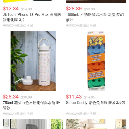
$12.34
$28.89
$14.99
$33.99
JETech iPhone 13 Pro Max 高清防
1000mL 不锈钢保温水壶 两盖 梦幻
刮钢化膜 3片
蕨叶
Amazon澳洲亚马逊
Amazon澳洲亚马逊
$26.34
$11.43
$30.99
$14.95
750ml 花朵白色不锈钢保温水瓶 吸
Scrub Daddy 彩色免划痕海绵 3块装
管款
Amazon澳洲亚马逊
Amazon澳洲亚马逊