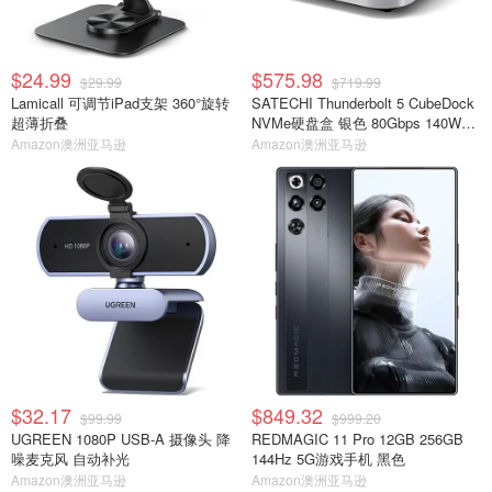
$24.99
$575.98
$29.99
$719.99
Lamicall 可调节iPad支架 360°旋转
SATECHI Thunderbolt 5 CubeDock
超薄折叠
NVMe硬盘盒 银色 80Gbps 140W扩
展坞
Amazon澳洲亚马逊
Amazon澳洲亚马逊
$32.17
$849.32
$99.99
$999.20
UGREEN 1080P USB-A 摄像头 降
REDMAGIC 11 Pro 12GB 256GB
噪麦克风 自动补光
144Hz 5G游戏手机 黑色
Amazon澳洲亚马逊
Amazon澳洲亚马逊