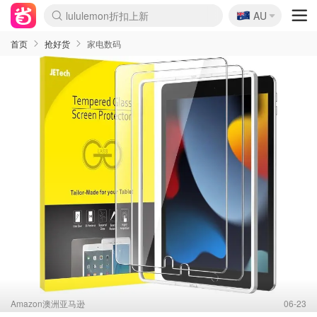
🇦🇺
Sasa美妆护肤3.5折
AU
lululemon折扣上新
SSENSE年中3折
FreshBeauty好价汇总
Cettire降价+叠9折
Farfetch折上8折
WWS Coles超市实拍
viagogo二手票捡漏
Myer清仓1折起
The Outnet奢牌1折起
David Jones 3折起
Flannels大牌1折
Perfumes Club护肤1折
AMIRO返校季6.2折
Oweek抽奖送Airpods
Amazon折扣汇总
eToro入金$200送$50
Amazon数码好物
ICONIC本周7.5折
ThedoubleF高奢地板价
Moose Knuckles 6折
丝芙兰5折起
EUFY官网3.7折起
Selenichast首饰2折
Trip机票酒店促销
YSL送5件彩妆礼
Amazon家居好物
BIGBANG巡演开票
David Jones时尚3折
Amazon美妆护肤
雅漾大喷$8
过敏原检测盒$33
伊索独家赠50ml沐浴露
科颜氏清仓3折
SEALIFE海洋馆门票6折
丝塔芙大白罐$16
订阅Newsletter送香薰
Cult Beauty 6.8折
Harrods圣诞日历2.3折
LN-CC奢牌私促3折
d'Alba空姐喷雾$16
EVE LOM套装逆天2折
Bernardelli独家4折
Adore Beauty 6折起
CT圣诞日历
Mytheresa奢品2.7折
Luxury Escapes 9折
Currentbody美容仪9折
卡诗9折+赠4件礼
MOON Garden Live
ALLSAINTS美衣3折
Roborock扫地机3.7折
Tingo Life水杯$24
Valentino官网5折
CR洗发护发6.3折
首页
抢好货
家电数码
Amazon澳洲亚马逊
06-23