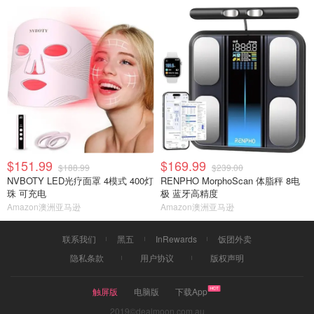
$151.99
$169.99
$188.99
$239.00
NVBOTY LED光疗面罩 4模式 400灯
RENPHO MorphoScan 体脂秤 8电
珠 可充电
极 蓝牙高精度
Amazon澳洲亚马逊
Amazon澳洲亚马逊
联系我们
黑五
InRewards
饭团外卖
隐私条款
用户协议
版权声明
触屏版
电脑版
下载App
2019©dealmoon.com.au