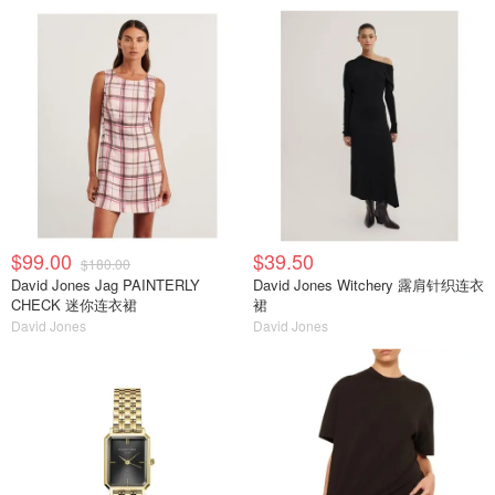
$99.00
$39.50
$180.00
David Jones Jag PAINTERLY
David Jones Witchery 露肩针织连衣
CHECK 迷你连衣裙
裙
David Jones
David Jones