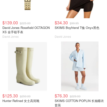
$139.00
$34.30
$225.00
$99.95
David Jones Rosefield OCTAGON
SKIMS Boyfriend T恤 Onyx黑色
XS 金手链手表
David Jones
David Jones
$125.30
$76.30
$250.00
$229.00
Hunter Refined 女士高筒靴
SKIMS COTTON POPLIN 长袖睡衣
套装