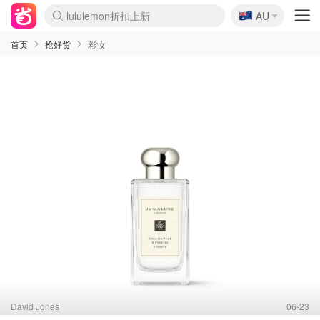
lululemon折扣上新
🇦🇺
Sasa美妆护肤3.5折
AU
SSENSE年中2.5折
FreshBeauty好价汇总
Cettire降价+叠9折
WWS Coles超市实拍
viagogo二手票捡漏
Myer超级周末
The Outnet奢牌1折起
David Jones 3折起
Flannels大牌1折
Perfumes Club护肤1折
AMIRO面罩$251
Amazon折扣汇总
eToro入金$200送$50
Amazon数码好物
ICONIC本周7.5折
ThedoubleF高奢地板价
Moose Knuckles 6折
丝芙兰5折起
EUFY摄像头$98
Selenichast首饰2折
Trip机票酒店促销
YSL送5件彩妆礼
Amazon家居好物
Amazon美妆护肤
雅漾大喷$8
过敏原检测盒$33
伊索独家赠50ml沐浴露
科颜氏高保湿面霜$29
SEALIFE海洋馆门票6折
丝塔芙大白罐$16
订阅Newsletter送香薰
Cult Beauty 6.8折
Harrods圣诞日历$525
LN-CC奢牌私促3折
d'Alba空姐喷雾$16
EVE LOM套装£56
Bernardelli独家4折
Adore Beauty 6折起
CT圣诞日历
Mytheresa奢品2.7折
Luxury Escapes 9折
Currentbody美容仪$881
MOON Garden Live
Roborock扫地机$649
Tingo Life水杯$24
Valentino官网5折
CR洗护套装$23
修丽可4件套$159
Myer彩妆2件7折
GANNI官网4.5折
Stylevana韩妆4折
Tessabit高奢8.5折
OGX洗发水$11
Amazon阿德莱德次日达
卡诗8.5折+赠礼
Philips Hue灯具8折
首页
抢好货
彩妆
David Jones
06-23