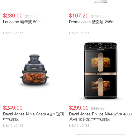
$280.00
$107.20
$350.00
$134.00
Lancome 精华液 50ml
Dermalogica 洁面油 295ml
David Jones
David Jones
$249.00
$299.00
$449.00
David Jones Ninja Crispi 4合1 玻璃
David Jones Philips NA462/70 4000
空气炸锅
系列 10升双层空气炸锅
David Jones
David Jones