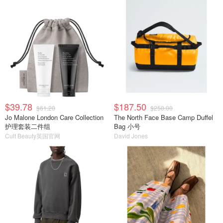
$39.78
$187.50
$61.20
$250.00
Jo Malone London Care Collection
The North Face Base Camp Duffel
护理套装二件组
Bag 小号
Cult Beauty英国官网
David Jones