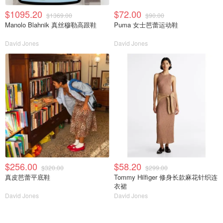
$1095.20
$72.00
$1369.00
$90.00
Manolo Blahnik 真丝穆勒高跟鞋
Puma 女士芭蕾运动鞋
David Jones
David Jones
$256.00
$58.20
$320.00
$299.00
真皮芭蕾平底鞋
Tommy Hilfiger 修身长款麻花针织连
衣裙
David Jones
David Jones