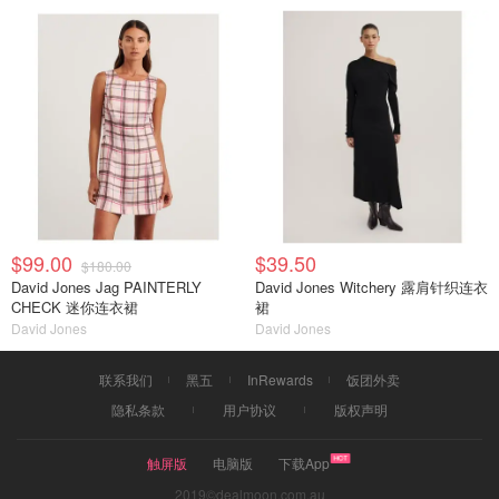
$99.00
$39.50
$180.00
David Jones Jag PAINTERLY
David Jones Witchery 露肩针织连衣
CHECK 迷你连衣裙
裙
David Jones
David Jones
联系我们
黑五
InRewards
饭团外卖
隐私条款
用户协议
版权声明
触屏版
电脑版
下载App
2019©dealmoon.com.au