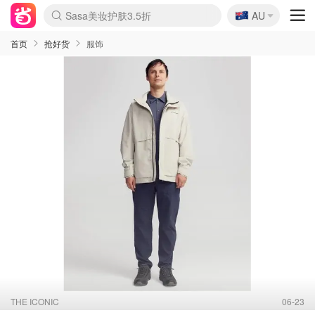
🇦🇺
Sasa美妆护肤3.5折
AU
lululemon折扣上新
SSENSE年中2.5折
FreshBeauty好价汇总
Cettire降价+叠9折
WWS Coles超市实拍
viagogo二手票捡漏
Myer超级周末
The Outnet奢牌1折起
David Jones 3折起
Flannels大牌1折
Perfumes Club护肤1折
AMIRO面罩$251
Amazon折扣汇总
eToro入金$200送$50
Amazon数码好物
ICONIC本周7.5折
ThedoubleF高奢地板价
Moose Knuckles 6折
丝芙兰5折起
EUFY摄像头$98
Selenichast首饰2折
Trip机票酒店促销
YSL送5件彩妆礼
Amazon家居好物
Amazon美妆护肤
雅漾大喷$8
过敏原检测盒$33
伊索独家赠50ml沐浴露
科颜氏高保湿面霜$29
SEALIFE海洋馆门票6折
丝塔芙大白罐$16
订阅Newsletter送香薰
Cult Beauty 6.8折
Harrods圣诞日历$525
LN-CC奢牌私促3折
d'Alba空姐喷雾$16
EVE LOM套装£56
Bernardelli独家4折
Adore Beauty 6折起
CT圣诞日历
Mytheresa奢品2.7折
Luxury Escapes 9折
Currentbody美容仪$881
MOON Garden Live
Roborock扫地机$649
Tingo Life水杯$24
Valentino官网5折
CR洗护套装$23
修丽可4件套$159
Myer彩妆2件7折
GANNI官网4.5折
Stylevana韩妆4折
Tessabit高奢8.5折
OGX洗发水$11
Amazon阿德莱德次日达
卡诗8.5折+赠礼
Philips Hue灯具8折
首页
抢好货
服饰
THE ICONIC
06-23