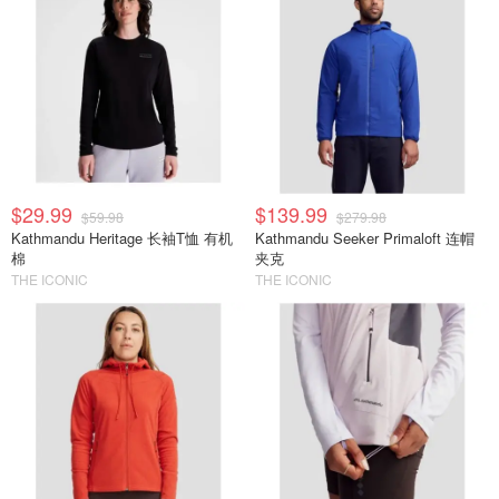
$29.99
$139.99
$59.98
$279.98
Kathmandu Heritage 长袖T恤 有机
Kathmandu Seeker Primaloft 连帽
棉
夹克
THE ICONIC
THE ICONIC