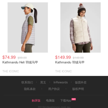
$74.99
$149.99
$99.00
$149.99
Kathmandu Heli 羽绒马甲
Kathmandu 羽绒马甲
THE ICONIC
THE ICONIC
联系我们
黑五
InRewards
饭团外卖
隐私条款
用户协议
版权声明
触屏版
电脑版
下载App
2019©dealmoon.com.au