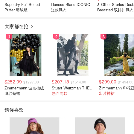
Superdry Fuji Belted
Lioness Blanc ICONIC
& Other Stories Doub
Puffer 羽绒服
短款风衣
Breasted 双排扣风
套
大家都在抢
1
2
3
$252.09
$207.18
$299.00
$1297.00
$1514.00
$1494.00
Zimmermann 波点植绒
Stuart Weitzman THE OUTNET 麂皮过膝靴 黑色
薄纱短裙
热巴同款
出片神裙
猜你喜欢