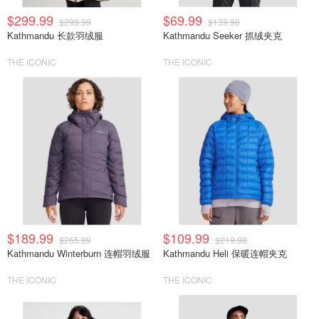
$299.99
$69.99
$299.99
$139.98
Kathmandu 长款羽绒服
Kathmandu Seeker 抓绒夹克
THE ICONIC
THE ICONIC
$189.99
$109.99
$265.99
$219.98
Kathmandu Winterburn 连帽羽绒服
Kathmandu Heli 保暖连帽夹克
THE ICONIC
THE ICONIC