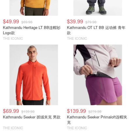
$49.99
$39.99
$69.98
$79.98
Kathmandu Heritage LT BB连帽衫
Kathmandu OT LT BB 运动裤 青年
Logo款
款
THE ICONIC
THE ICONIC
$69.99
$139.99
$139.98
$279.98
Kathmandu Seeker 抓绒夹克 男款
Kathmandu Seeker Primaloft连帽夹
克
THE ICONIC
THE ICONIC