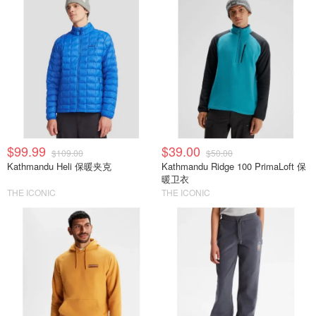
$99.99
$39.00
$109.00
$50.00
Kathmandu Heli 保暖夹克
Kathmandu Ridge 100 PrimaLoft 保
暖卫衣
THE ICONIC
THE ICONIC