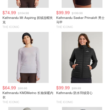
$74.99
$99.99
$104.98
$199.98
Kathmandu Mt Aspiring 抓绒连帽夹
Kathmandu Seeker Primaloft 男士
克
马甲
THE ICONIC
THE ICONIC
$64.99
$99.99
$90.98
$99.99
Kathmandu KMDMerino 长袖保暖内
Kathmandu 防水羽绒背心
衣
THE ICONIC
THE ICONIC