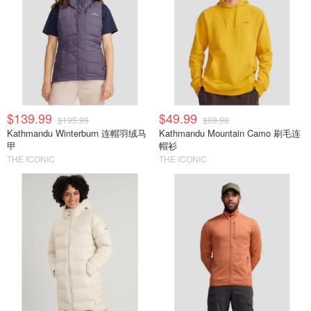
$139.99
$49.99
$195.99
$69.98
Kathmandu Winterburn 连帽羽绒马
Kathmandu Mountain Camo 刷毛连
甲
帽衫
THE ICONIC
THE ICONIC