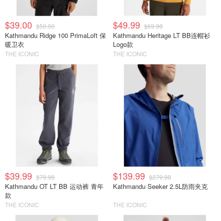
$39.00
$49.99
$50.00
$69.98
Kathmandu Ridge 100 PrimaLoft 保
Kathmandu Heritage LT BB连帽衫
暖卫衣
Logo款
THE ICONIC
THE ICONIC
$39.99
$139.99
$79.98
$279.98
Kathmandu OT LT BB 运动裤 青年
Kathmandu Seeker 2.5L防雨夹克
款
THE ICONIC
THE ICONIC