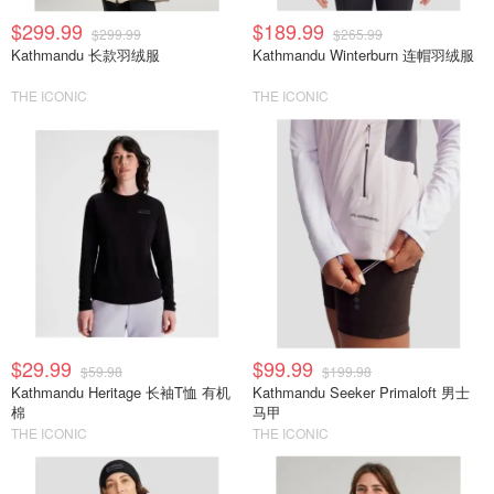
$299.99
$189.99
$299.99
$265.99
Kathmandu 长款羽绒服
Kathmandu Winterburn 连帽羽绒服
THE ICONIC
THE ICONIC
$29.99
$99.99
$59.98
$199.98
Kathmandu Heritage 长袖T恤 有机
Kathmandu Seeker Primaloft 男士
棉
马甲
THE ICONIC
THE ICONIC