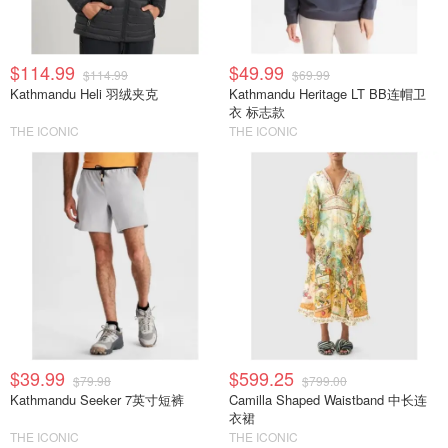
$114.99
$49.99
$114.99
$69.99
Kathmandu Heli 羽绒夹克
Kathmandu Heritage LT BB连帽卫
衣 标志款
THE ICONIC
THE ICONIC
$39.99
$599.25
$79.98
$799.00
Kathmandu Seeker 7英寸短裤
Camilla Shaped Waistband 中长连
衣裙
THE ICONIC
THE ICONIC