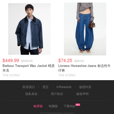
$449.99
$74.25
$599.99
$99.00
Barbour Transport Wax Jacket 蜡质
Lioness Horseshoe Jeans 标志性牛
夹克
仔裤
THE ICONIC
THE ICONIC
联系我们
黑五
InRewards
饭团外卖
隐私条款
用户协议
版权声明
触屏版
电脑版
下载App
2019©dealmoon.com.au