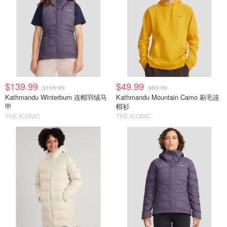
$139.99
$49.99
$195.99
$69.98
Kathmandu Winterburn 连帽羽绒马
Kathmandu Mountain Camo 刷毛连
甲
帽衫
THE ICONIC
THE ICONIC