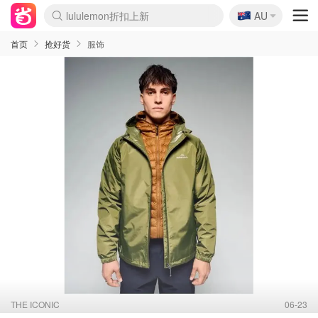
lululemon折扣上新
🇦🇺
AU
Sasa美妆护肤3.5折
SSENSE年中3折
FreshBeauty好价汇总
Cettire降价+叠9折
WWS Coles超市实拍
viagogo二手票捡漏
Myer超级周末1折
The Outnet奢牌1折起
David Jones 3折起
Flannels大牌1折
Perfumes Club护肤1折
AMIRO返校季6.2折
Amazon折扣汇总
eToro入金$200送$50
Amazon数码好物
ICONIC本周7.5折
ThedoubleF高奢地板价
Moose Knuckles 6折
丝芙兰5折起
EUFY官网3.7折起
Selenichast首饰2折
Trip机票酒店促销
YSL送5件彩妆礼
Amazon家居好物
Amazon美妆护肤
雅漾大喷$8
过敏原检测盒$33
伊索独家赠50ml沐浴露
科颜氏清仓3折
SEALIFE海洋馆门票6折
丝塔芙大白罐$16
订阅Newsletter送香薰
Cult Beauty 6.8折
Harrods圣诞日历2.3折
LN-CC奢牌私促3折
d'Alba空姐喷雾$16
EVE LOM套装逆天2折
Bernardelli独家4折
Adore Beauty 6折起
CT圣诞日历
Mytheresa奢品2.7折
Luxury Escapes 9折
Currentbody美容仪9折
MOON Garden Live
Roborock扫地机3.7折
Tingo Life水杯$24
Valentino官网5折
CR洗发护发6.3折
修丽可套装7.4折
Myer彩妆2件7折
GANNI官网4.5折
Stylevana韩妆4折
Tessabit高奢8.5折
OGX洗护4折
Amazon阿德莱德次日达
卡诗8.5折+赠礼
Philips Hue灯具8折
首页
抢好货
服饰
THE ICONIC
06-23