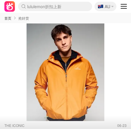
lululemon折扣上新
🇦🇺
Sasa美妆护肤3.5折
AU
SSENSE年中3折
FreshBeauty好价汇总
Cettire降价+叠9折
Farfetch折上8折
WWS Coles超市实拍
viagogo二手票捡漏
Myer清仓1折起
The Outnet奢牌1折起
David Jones 3折起
Flannels大牌1折
Perfumes Club护肤1折
AMIRO返校季6.2折
Oweek抽奖送Airpods
Amazon折扣汇总
eToro入金$200送$50
Amazon数码好物
ICONIC本周7.5折
ThedoubleF高奢地板价
Moose Knuckles 6折
丝芙兰5折起
EUFY官网3.7折起
Selenichast首饰2折
Trip机票酒店促销
YSL送5件彩妆礼
Amazon家居好物
BIGBANG巡演开票
David Jones时尚3折
Amazon美妆护肤
雅漾大喷$8
过敏原检测盒$33
伊索独家赠50ml沐浴露
科颜氏清仓3折
SEALIFE海洋馆门票6折
丝塔芙大白罐$16
订阅Newsletter送香薰
Cult Beauty 6.8折
Harrods圣诞日历2.3折
LN-CC奢牌私促3折
d'Alba空姐喷雾$16
EVE LOM套装逆天2折
Bernardelli独家4折
Adore Beauty 6折起
CT圣诞日历
Mytheresa奢品2.7折
Luxury Escapes 9折
Currentbody美容仪9折
MOON Garden Live
ALLSAINTS美衣3折
Roborock扫地机3.7折
Tingo Life水杯$24
Valentino官网5折
CR洗发护发6.3折
首页
抢好货
THE ICONIC
06-23