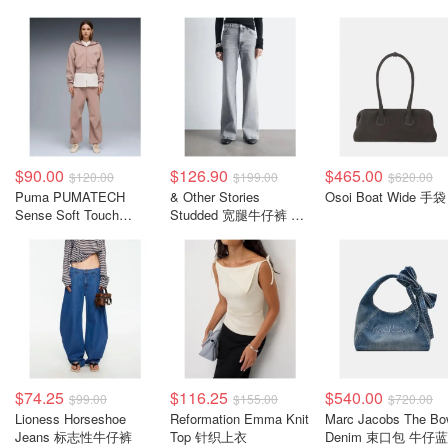
$90.00
$126.90
$465.00
$120.00
$199.00
$620.00
Puma PUMATECH
& Other Stories
Osoi Boat Wide 手袋
Sense Soft Touch
Studded 宽腿牛仔裤 金
Balloon DryCELL运动裤
属铆钉
$74.25
$116.25
$540.00
$99.00
$155.00
$720.00
Lioness Horseshoe
Reformation Emma Knit
Marc Jacobs The B
Jeans 标志性牛仔裤
Top 针织上衣
Denim 束口包 牛仔蓝