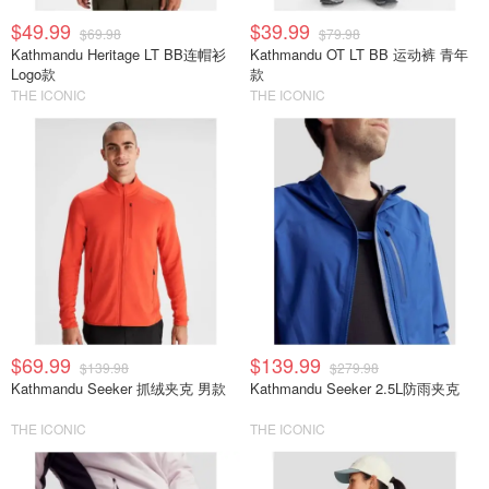
$49.99
$39.99
$69.98
$79.98
Kathmandu Heritage LT BB连帽衫
Kathmandu OT LT BB 运动裤 青年
Logo款
款
THE ICONIC
THE ICONIC
$69.99
$139.99
$139.98
$279.98
Kathmandu Seeker 抓绒夹克 男款
Kathmandu Seeker 2.5L防雨夹克
THE ICONIC
THE ICONIC