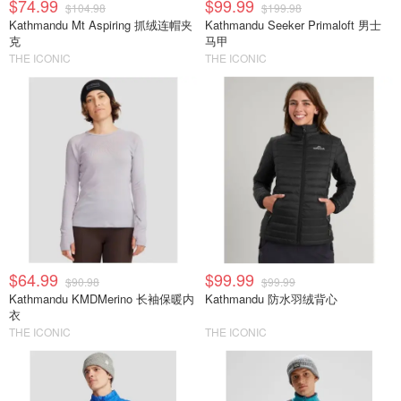
$74.99
$99.99
$104.98
$199.98
Kathmandu Mt Aspiring 抓绒连帽夹
Kathmandu Seeker Primaloft 男士
克
马甲
THE ICONIC
THE ICONIC
$64.99
$99.99
$90.98
$99.99
Kathmandu KMDMerino 长袖保暖内
Kathmandu 防水羽绒背心
衣
THE ICONIC
THE ICONIC