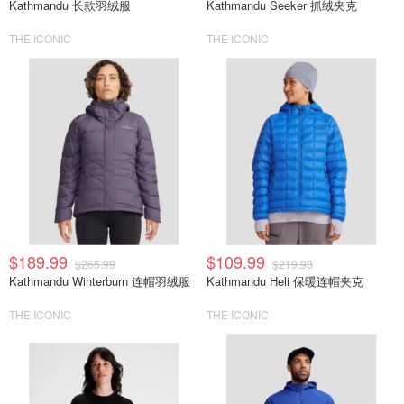
Kathmandu 长款羽绒服
Kathmandu Seeker 抓绒夹克
THE ICONIC
THE ICONIC
$189.99
$109.99
$265.99
$219.98
Kathmandu Winterburn 连帽羽绒服
Kathmandu Heli 保暖连帽夹克
THE ICONIC
THE ICONIC