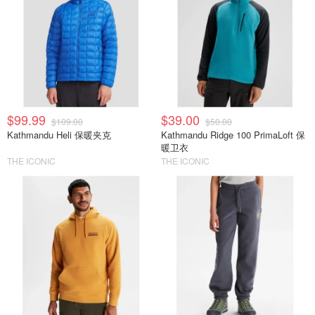
$99.99
$39.00
$109.00
$50.00
Kathmandu Heli 保暖夹克
Kathmandu Ridge 100 PrimaLoft 保
暖卫衣
THE ICONIC
THE ICONIC