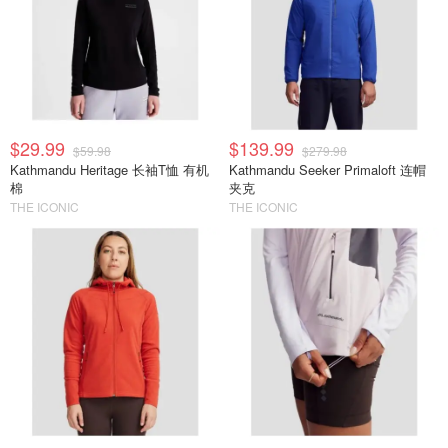
$29.99
$139.99
$59.98
$279.98
Kathmandu Heritage 长袖T恤 有机
Kathmandu Seeker Primaloft 连帽
棉
夹克
THE ICONIC
THE ICONIC