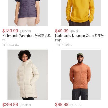
$139.99
$49.99
$195.99
$69.98
Kathmandu Winterburn 连帽羽绒马
Kathmandu Mountain Camo 刷毛连
甲
帽衫
THE ICONIC
THE ICONIC
$299.99
$69.99
$299.99
$139.98