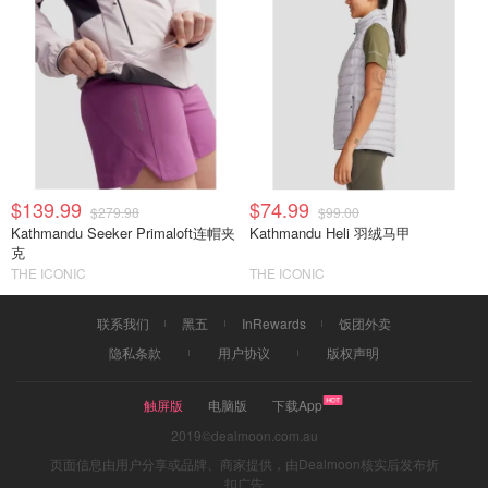
$139.99
$74.99
$279.98
$99.00
Kathmandu Seeker Primaloft连帽夹
Kathmandu Heli 羽绒马甲
克
THE ICONIC
THE ICONIC
联系我们
黑五
InRewards
饭团外卖
隐私条款
用户协议
版权声明
触屏版
电脑版
下载App
2019©dealmoon.com.au
页面信息由用户分享或品牌、商家提供，由Dealmoon核实后发布折
扣广告