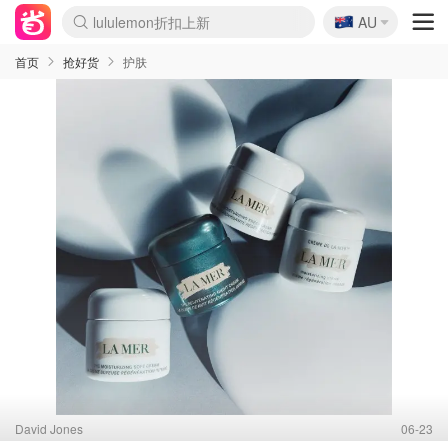
🇦🇺
lululemon折扣上新
AU
Sasa美妆护肤3.5折
SSENSE年中2.5折
FreshBeauty好价汇总
Cettire降价+叠9折
WWS Coles超市实拍
viagogo二手票捡漏
Myer超级周末
The Outnet奢牌1折起
David Jones 3折起
Flannels大牌1折
Perfumes Club护肤1折
AMIRO面罩$251
Amazon折扣汇总
eToro入金$200送$50
Amazon数码好物
ICONIC本周7.5折
ThedoubleF高奢地板价
Moose Knuckles 6折
丝芙兰5折起
EUFY摄像头$98
Selenichast首饰2折
Trip机票酒店促销
YSL送5件彩妆礼
Amazon家居好物
Amazon美妆护肤
雅漾大喷$8
过敏原检测盒$33
伊索独家赠50ml沐浴露
科颜氏高保湿面霜$29
SEALIFE海洋馆门票6折
丝塔芙大白罐$16
订阅Newsletter送香薰
Cult Beauty 6.8折
Harrods圣诞日历$525
LN-CC奢牌私促3折
d'Alba空姐喷雾$16
EVE LOM套装£56
Bernardelli独家4折
Adore Beauty 6折起
CT圣诞日历
Mytheresa奢品2.7折
Luxury Escapes 9折
Currentbody美容仪$881
MOON Garden Live
Roborock扫地机$649
Tingo Life水杯$24
Valentino官网5折
CR洗护套装$23
修丽可4件套$159
Myer彩妆2件7折
GANNI官网4.5折
Stylevana韩妆4折
Tessabit高奢8.5折
OGX洗发水$11
Amazon阿德莱德次日达
卡诗8.5折+赠礼
Philips Hue灯具8折
首页
抢好货
护肤
David Jones
06-23