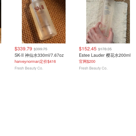
$339.79
$152.45
$399.75
$178.35
SK-II 神仙水330ml/7.67oz
Estee Lauder 樱花水200ml
harveynorman定价$416
官网$200
Fresh Beauty Co.
Fresh Beauty Co.