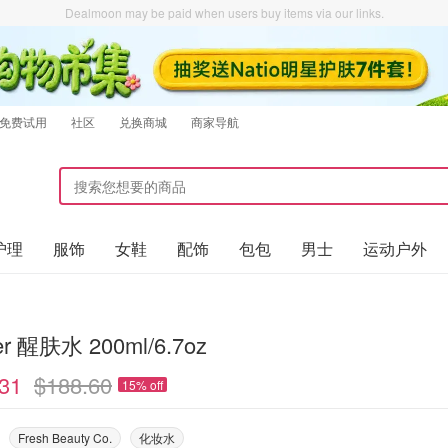
Dealmoon may be paid when users buy items via our links.
免费试用
社区
兑换商城
商家导航
护理
服饰
女鞋
配饰
包包
男士
运动户外
er 醒肤水 200ml/6.7oz
31
$188.60
15% off
Fresh Beauty Co.
化妆水