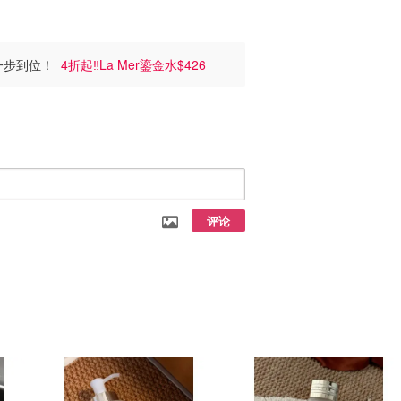
打底一步到位！
4折起‼️La Mer鎏金水$426
评论