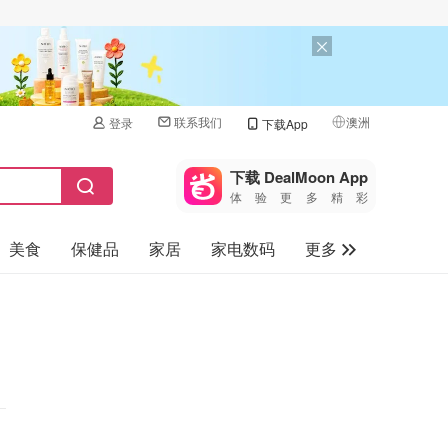
联系我们
澳洲
登录
下载App
🇺🇸
美国
下载 DealMoon App
体验更多精彩
🇨🇳
中国
美食
保健品
家居
家电数码
更多
🇨🇦
加拿大
🇬🇧
汽车
英国
旅游
🇩🇪
德国
母婴儿童
🇫🇷
法国
🇮🇹
意大利