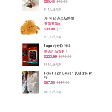
$50.40
$72.00
944人感兴趣
Jellycat 克里斯螃蟹
丑萌丑萌的
$39.00
$59.99
930人感兴趣
$60.86
$47.09
$80.00
$70.00
Estee Lauder 保湿精华水
Estee Lauder 完美清洁多效爽
Lego 咚奇刚街机
400ml
肤水 200ml/6.7oz
重磅新品首折！
折扣码：DMAU
折扣码：DMAU
$223.99
$279.99
Fresh Beauty Co.
Fresh Beauty Co.
883人感兴趣
Polo Ralph Lauren 长袖休闲衬
衫
$67.50
$137.00
813人感兴趣