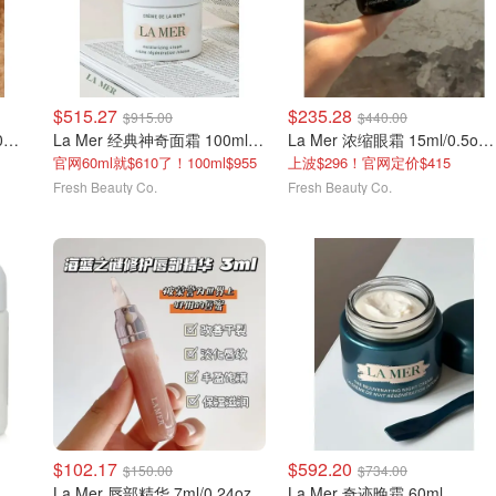
$515.27
$235.28
$915.00
$440.00
La Mer 赋活保湿精华液 30ml/1oz
La Mer 经典神奇面霜 100ml/3.4oz
La Mer 浓缩眼霜 15ml/0.5oz(经典版)
官网60ml就$610了！100ml$955
上波$296！官网定价$415
Fresh Beauty Co.
Fresh Beauty Co.
$102.17
$592.20
$150.00
$734.00
La Mer 唇部精华 7ml/0.24oz
La Mer 奇迹晚霜 60ml