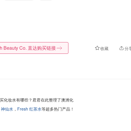
h Beauty Co.
直达购买链接
收藏
分
买化妆水有哪些？君君在此整理了澳洲化
II 神仙水
，
Fresh 红茶水
等超多热门产品！