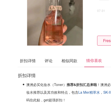
07-31
Fres
猜你喜欢
折扣详情
评论
相似同款
折扣详情
澳洲必买化妆水（Toner）
推荐&折扣汇总来啦
！澳洲必
妆水推荐以及其功效和特点，包含
La Mer精萃水
，
SK-
码住此贴，get超强折扣！