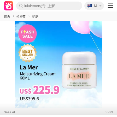
🇦🇺
Sasa美妆护肤3.5折
AU
lululemon折扣上新
SSENSE年中2.5折
FreshBeauty好价汇总
Cettire降价+叠9折
WWS Coles超市实拍
viagogo二手票捡漏
Myer超级周末
The Outnet奢牌1折起
David Jones 3折起
Flannels大牌1折
Perfumes Club护肤1折
AMIRO面罩$251
Amazon折扣汇总
eToro入金$200送$50
Amazon数码好物
ICONIC本周7.5折
ThedoubleF高奢地板价
Moose Knuckles 6折
丝芙兰5折起
EUFY摄像头$98
Selenichast首饰2折
Trip机票酒店促销
YSL送5件彩妆礼
Amazon家居好物
Amazon美妆护肤
雅漾大喷$8
过敏原检测盒$33
伊索独家赠50ml沐浴露
科颜氏高保湿面霜$29
SEALIFE海洋馆门票6折
丝塔芙大白罐$16
订阅Newsletter送香薰
Cult Beauty 6.8折
Harrods圣诞日历$525
LN-CC奢牌私促3折
d'Alba空姐喷雾$16
EVE LOM套装£56
Bernardelli独家4折
Adore Beauty 6折起
CT圣诞日历
Mytheresa奢品2.7折
Luxury Escapes 9折
Currentbody美容仪$881
MOON Garden Live
Roborock扫地机$649
Tingo Life水杯$24
Valentino官网5折
CR洗护套装$23
修丽可4件套$159
Myer彩妆2件7折
GANNI官网4.5折
Stylevana韩妆4折
Tessabit高奢8.5折
OGX洗发水$11
Amazon阿德莱德次日达
卡诗8.5折+赠礼
Philips Hue灯具8折
首页
抢好货
护肤
Sasa AU
06-23