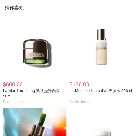
猜你喜欢
$600.00
$186.00
La Mer The Lifting 紧致提升面膜
La Mer The Essential 爽肤水 200ml
50ml
David Jones
David Jones