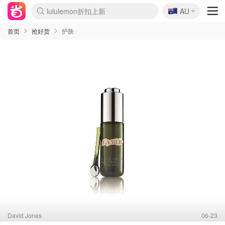
🇦🇺
Sasa美妆护肤3.5折
AU
lululemon折扣上新
SSENSE年中2.5折
FreshBeauty好价汇总
Cettire降价+叠9折
WWS Coles超市实拍
viagogo二手票捡漏
Myer超级周末
The Outnet奢牌1折起
David Jones 3折起
Flannels大牌1折
Perfumes Club护肤1折
AMIRO面罩$251
Amazon折扣汇总
eToro入金$200送$50
Amazon数码好物
ICONIC本周7.5折
ThedoubleF高奢地板价
Moose Knuckles 6折
丝芙兰5折起
EUFY摄像头$98
Selenichast首饰2折
Trip机票酒店促销
YSL送5件彩妆礼
Amazon家居好物
Amazon美妆护肤
雅漾大喷$8
过敏原检测盒$33
伊索独家赠50ml沐浴露
科颜氏高保湿面霜$29
SEALIFE海洋馆门票6折
丝塔芙大白罐$16
订阅Newsletter送香薰
Cult Beauty 6.8折
Harrods圣诞日历$525
LN-CC奢牌私促3折
d'Alba空姐喷雾$16
EVE LOM套装£56
Bernardelli独家4折
Adore Beauty 6折起
CT圣诞日历
Mytheresa奢品2.7折
Luxury Escapes 9折
Currentbody美容仪$881
MOON Garden Live
Roborock扫地机$649
Tingo Life水杯$24
Valentino官网5折
CR洗护套装$23
修丽可4件套$159
Myer彩妆2件7折
GANNI官网4.5折
Stylevana韩妆4折
Tessabit高奢8.5折
OGX洗发水$11
Amazon阿德莱德次日达
卡诗8.5折+赠礼
Philips Hue灯具8折
首页
抢好货
护肤
David Jones
06-23