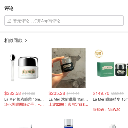
评论
暂无评论，打开App写评论
相似同款
$282.58
$235.28
$149.70
$410.00
$440.00
$382.52
La Mer 焕彩眼霜 15ml/0.5oz
La Mer 浓缩眼霜 15ml/0.5oz(经典版)
La Mer 眼部精华 15m
淡化黑眼圈好助手，=5.9折
上波$296！官网定价$415
折扣码：NEW20