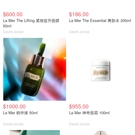
$600.00
$186.00
La Mer The Lifting 紧致提升面膜
La Mer The Essential 爽肤水 200ml
50ml
David Jones
David Jones
$1000.00
$955.00
La Mer 精华液 50ml
La Mer 神奇面霜 100ml
David Jones
David Jones