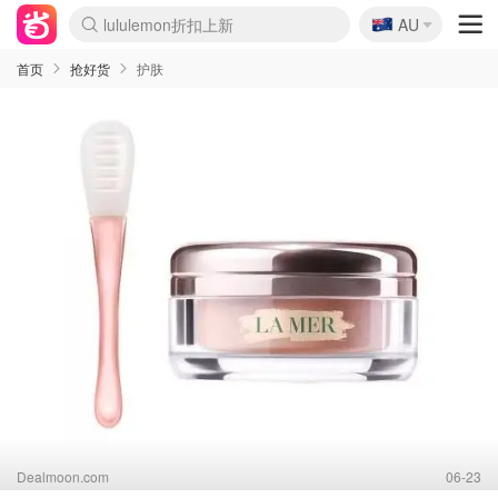
🇦🇺
Sasa美妆护肤3.5折
AU
lululemon折扣上新
SSENSE年中3折
FreshBeauty好价汇总
Cettire降价+叠9折
Farfetch折上8折
WWS Coles超市实拍
viagogo二手票捡漏
Myer清仓1折起
The Outnet奢牌1折起
David Jones 3折起
Flannels大牌1折
Perfumes Club护肤1折
AMIRO返校季6.2折
Oweek抽奖送Airpods
Amazon折扣汇总
eToro入金$200送$50
Amazon数码好物
ICONIC本周7.5折
ThedoubleF高奢地板价
Moose Knuckles 6折
丝芙兰5折起
EUFY官网3.7折起
Selenichast首饰2折
Trip机票酒店促销
YSL送5件彩妆礼
Amazon家居好物
BIGBANG巡演开票
David Jones时尚3折
Amazon美妆护肤
雅漾大喷$8
过敏原检测盒$33
伊索独家赠50ml沐浴露
科颜氏清仓3折
SEALIFE海洋馆门票6折
丝塔芙大白罐$16
订阅Newsletter送香薰
Cult Beauty 6.8折
Harrods圣诞日历2.3折
LN-CC奢牌私促3折
d'Alba空姐喷雾$16
EVE LOM套装逆天2折
Bernardelli独家4折
Adore Beauty 6折起
CT圣诞日历
Mytheresa奢品2.7折
Luxury Escapes 9折
Currentbody美容仪9折
卡诗9折+赠4件礼
MOON Garden Live
ALLSAINTS美衣3折
Roborock扫地机3.7折
Tingo Life水杯$24
Valentino官网5折
CR洗发护发6.3折
首页
抢好货
护肤
Dealmoon.com
06-23