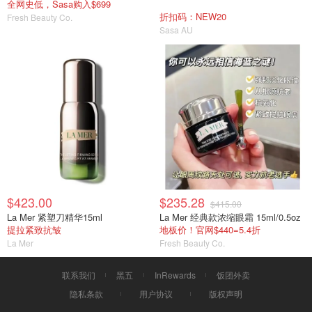
全网史低，Sasa购入$699
折扣码：NEW20
Fresh Beauty Co.
Sasa AU
$423.00
$235.28
$415.00
La Mer 紧塑刀精华15ml
La Mer 经典款浓缩眼霜 15ml/0.5oz
提拉紧致抗皱
地板价！官网$440=5.4折
La Mer
Fresh Beauty Co.
联系我们
黑五
InRewards
饭团外卖
隐私条款
用户协议
版权声明