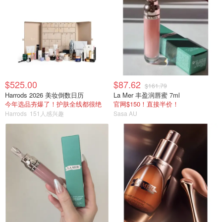
$525.00
$87.62
$161.79
Harrods 2026 美妆倒数日历
La Mer 丰盈润唇蜜 7ml
今年选品夯爆了！护肤全线都很绝
官网$150！直接半价！
Harrods
151人感兴趣
Sasa AU