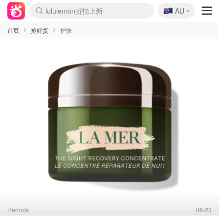
🇦🇺
Sasa美妆护肤3.5折
AU
lululemon折扣上新
SSENSE年中2.5折
FreshBeauty好价汇总
Cettire降价+叠9折
WWS Coles超市实拍
viagogo二手票捡漏
Myer超级周末
The Outnet奢牌1折起
David Jones 3折起
Flannels大牌1折
Perfumes Club护肤1折
AMIRO面罩$251
Amazon折扣汇总
eToro入金$200送$50
Amazon数码好物
ICONIC本周7.5折
ThedoubleF高奢地板价
Moose Knuckles 6折
丝芙兰5折起
EUFY摄像头$98
Selenichast首饰2折
Trip机票酒店促销
YSL送5件彩妆礼
Amazon家居好物
Amazon美妆护肤
雅漾大喷$8
过敏原检测盒$33
伊索独家赠50ml沐浴露
科颜氏高保湿面霜$29
SEALIFE海洋馆门票6折
丝塔芙大白罐$16
订阅Newsletter送香薰
Cult Beauty 6.8折
Harrods圣诞日历$525
LN-CC奢牌私促3折
d'Alba空姐喷雾$16
EVE LOM套装£56
Bernardelli独家4折
Adore Beauty 6折起
CT圣诞日历
Mytheresa奢品2.7折
Luxury Escapes 9折
Currentbody美容仪$881
MOON Garden Live
Roborock扫地机$649
Tingo Life水杯$24
Valentino官网5折
CR洗护套装$23
修丽可4件套$159
Myer彩妆2件7折
GANNI官网4.5折
Stylevana韩妆4折
Tessabit高奢8.5折
OGX洗发水$11
Amazon阿德莱德次日达
卡诗8.5折+赠礼
Philips Hue灯具8折
首页
抢好货
护肤
Harrods
06-23