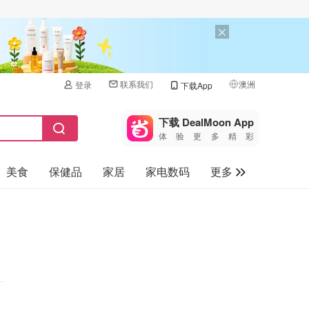
联系我们
澳洲
登录
下载App
🇺🇸
美国
下载 DealMoon App
体验更多精彩
🇨🇳
中国
美食
保健品
家居
家电数码
更多
🇨🇦
加拿大
🇬🇧
汽车
英国
旅游
🇩🇪
德国
母婴儿童
🇫🇷
法国
🇮🇹
意大利