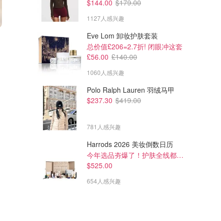
$144.00
$179.00
1127人感兴趣
$146.54
$432.50
Eve Lom 卸妆护肤套装
$261.88
$451.50
La Mer 精粹水 150ml
总价值£206=2.7折! 闭眼冲这套
La Mer 保湿精华液 复活系列
£56.00
£140.00
Sasa AU
Strawberry Cosmetics
1060人感兴趣
Polo Ralph Lauren 羽绒马甲
$237.30
$419.00
781人感兴趣
Harrods 2026 美妆倒数日历
今年选品夯爆了！护肤全线都很绝
$525.00
654人感兴趣