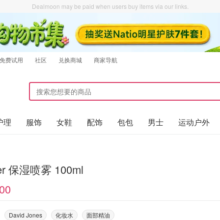
Dealmoon may be paid when users buy items via our links.
免费试用
社区
兑换商城
商家导航
护理
服饰
女鞋
配饰
包包
男士
运动户外
er 保湿喷雾 100ml
00
David Jones
化妆水
面部精油