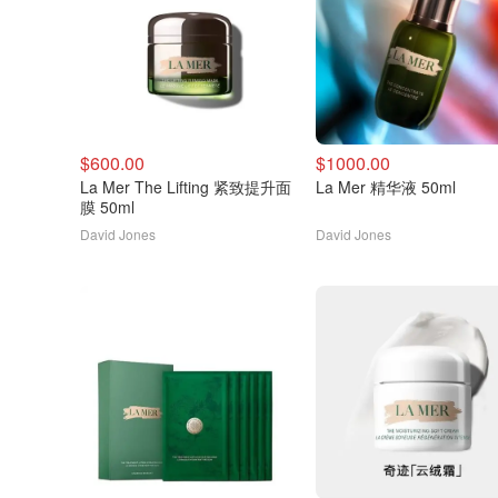
$600.00
$1000.00
La Mer The Lifting 紧致提升面
La Mer 精华液 50ml
膜 50ml
David Jones
David Jones