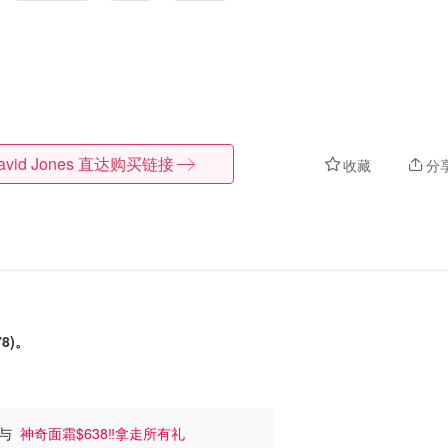
avid Jones
直达购买链接
收藏
分
8)。
参与
神奇面霜$638‼️拿走所有礼