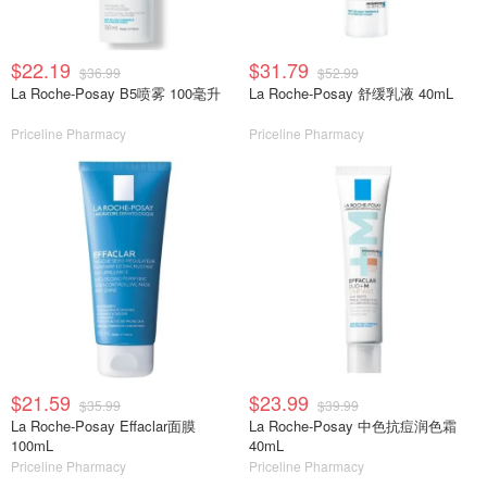
$22.19
$31.79
$36.99
$52.99
La Roche-Posay B5喷雾 100毫升
La Roche-Posay 舒缓乳液 40mL
Priceline Pharmacy
Priceline Pharmacy
$21.59
$23.99
$35.99
$39.99
La Roche-Posay Effaclar面膜
La Roche-Posay 中色抗痘润色霜
100mL
40mL
Priceline Pharmacy
Priceline Pharmacy