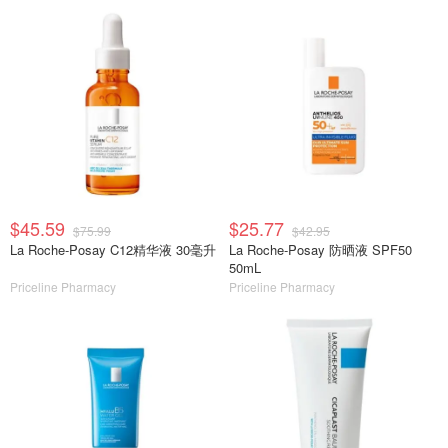
$45.59
$25.77
$75.99
$42.95
La Roche-Posay C12精华液 30毫升
La Roche-Posay 防晒液 SPF50
50mL
Priceline Pharmacy
Priceline Pharmacy