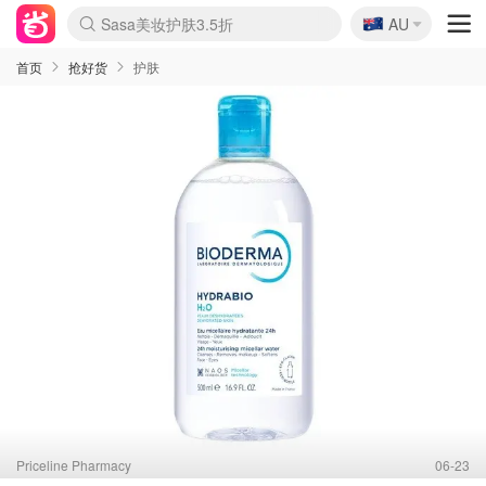
🇦🇺
Sasa美妆护肤3.5折
AU
lululemon折扣上新
SSENSE年中3折
FreshBeauty好价汇总
Cettire降价+叠9折
WWS Coles超市实拍
viagogo二手票捡漏
Myer超级周末1折
The Outnet奢牌1折起
David Jones 3折起
Flannels大牌1折
Perfumes Club护肤1折
AMIRO返校季6.2折
Amazon折扣汇总
eToro入金$200送$50
Amazon数码好物
ICONIC本周7.5折
ThedoubleF高奢地板价
Moose Knuckles 6折
丝芙兰5折起
EUFY官网3.7折起
Selenichast首饰2折
Trip机票酒店促销
YSL送5件彩妆礼
Amazon家居好物
Amazon美妆护肤
雅漾大喷$8
过敏原检测盒$33
伊索独家赠50ml沐浴露
科颜氏清仓3折
SEALIFE海洋馆门票6折
丝塔芙大白罐$16
订阅Newsletter送香薰
Cult Beauty 6.8折
Harrods圣诞日历2.3折
LN-CC奢牌私促3折
d'Alba空姐喷雾$16
EVE LOM套装逆天2折
Bernardelli独家4折
Adore Beauty 6折起
CT圣诞日历
Mytheresa奢品2.7折
Luxury Escapes 9折
Currentbody美容仪9折
MOON Garden Live
Roborock扫地机3.7折
Tingo Life水杯$24
Valentino官网5折
CR洗发护发6.3折
修丽可套装7.4折
Myer彩妆2件7折
GANNI官网4.5折
Stylevana韩妆4折
Tessabit高奢8.5折
OGX洗护4折
Amazon阿德莱德次日达
卡诗8.5折+赠礼
Philips Hue灯具8折
首页
抢好货
护肤
Priceline Pharmacy
06-23