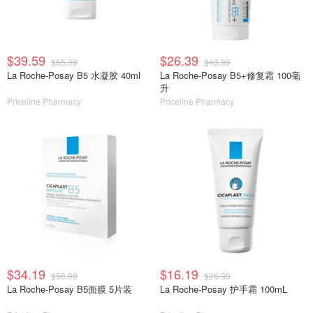
$39.59
$26.39
$65.99
$43.99
La Roche-Posay B5 水凝胶 40ml
La Roche-Posay B5+修复霜 100毫
升
Priceline Pharmacy
Priceline Pharmacy
$34.19
$16.19
$56.99
$26.99
La Roche-Posay B5面膜 5片装
La Roche-Posay 护手霜 100mL