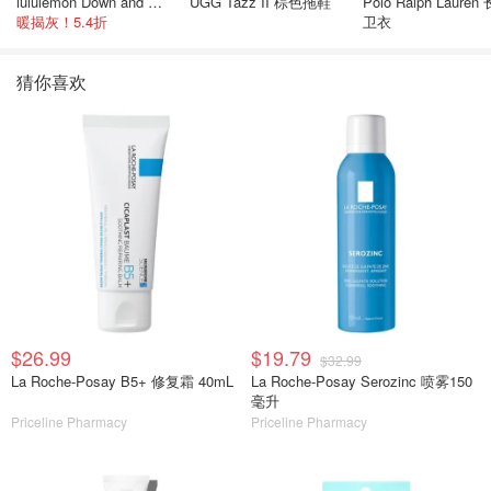
lululemon Down and Around 羽绒夹克
UGG Tazz II 棕色拖鞋
Polo Ralph Lauren
暖揭灰！5.4折
卫衣
猜你喜欢
$26.99
$19.79
$32.99
La Roche-Posay B5+ 修复霜 40mL
La Roche-Posay Serozinc 喷雾150
毫升
Priceline Pharmacy
Priceline Pharmacy