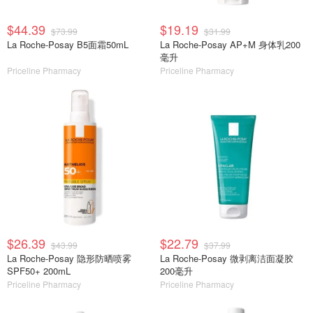
$44.39
$19.19
$73.99
$31.99
La Roche-Posay B5面霜50mL
La Roche-Posay AP+M 身体乳200
毫升
Priceline Pharmacy
Priceline Pharmacy
$26.39
$22.79
$43.99
$37.99
La Roche-Posay 隐形防晒喷雾
La Roche-Posay 微剥离洁面凝胶
SPF50+ 200mL
200毫升
Priceline Pharmacy
Priceline Pharmacy