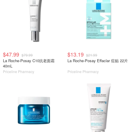
$47.99
$13.19
$79.99
$21.99
La Roche-Posay C10抗老面霜
La Roche-Posay Effaclar 痘贴 22片
40mL
Priceline Pharmacy
Priceline Pharmacy