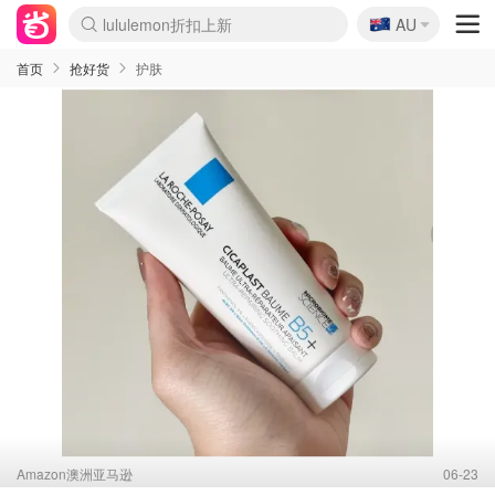
🇦🇺
lululemon折扣上新
AU
Sasa美妆护肤3.5折
SSENSE年中2.5折
FreshBeauty好价汇总
Cettire降价+叠9折
WWS Coles超市实拍
viagogo二手票捡漏
Myer超级周末
The Outnet奢牌1折起
David Jones 3折起
Flannels大牌1折
Perfumes Club护肤1折
AMIRO面罩$251
Amazon折扣汇总
eToro入金$200送$50
Amazon数码好物
ICONIC本周7.5折
ThedoubleF高奢地板价
Moose Knuckles 6折
丝芙兰5折起
EUFY摄像头$98
Selenichast首饰2折
Trip机票酒店促销
YSL送5件彩妆礼
Amazon家居好物
Amazon美妆护肤
雅漾大喷$8
过敏原检测盒$33
伊索独家赠50ml沐浴露
科颜氏高保湿面霜$29
SEALIFE海洋馆门票6折
丝塔芙大白罐$16
订阅Newsletter送香薰
Cult Beauty 6.8折
Harrods圣诞日历$525
LN-CC奢牌私促3折
d'Alba空姐喷雾$16
EVE LOM套装£56
Bernardelli独家4折
Adore Beauty 6折起
CT圣诞日历
Mytheresa奢品2.7折
Luxury Escapes 9折
Currentbody美容仪$881
MOON Garden Live
Roborock扫地机$649
Tingo Life水杯$24
Valentino官网5折
CR洗护套装$23
修丽可4件套$159
Myer彩妆2件7折
GANNI官网4.5折
Stylevana韩妆4折
Tessabit高奢8.5折
OGX洗发水$11
Amazon阿德莱德次日达
卡诗8.5折+赠礼
Philips Hue灯具8折
首页
抢好货
护肤
Amazon澳洲亚马逊
06-23