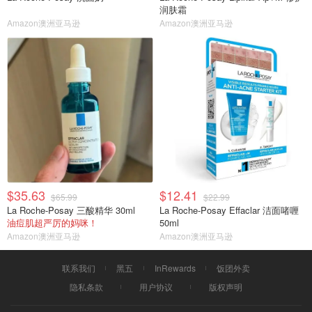
润肤霜
Amazon澳洲亚马逊
Amazon澳洲亚马逊
$35.63
$12.41
$65.99
$22.99
La Roche-Posay 三酸精华 30ml
La Roche-Posay Effaclar 洁面啫喱
油痘肌超严厉的妈咪！
50ml
Amazon澳洲亚马逊
Amazon澳洲亚马逊
联系我们
黑五
InRewards
饭团外卖
隐私条款
用户协议
版权声明