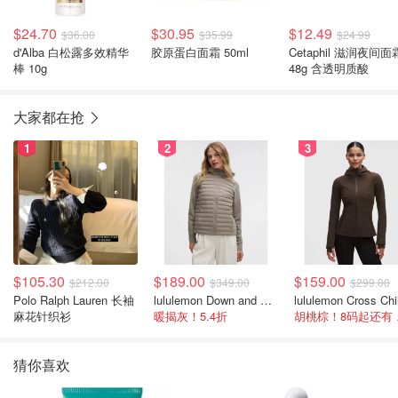
$24.70
$30.95
$12.49
$36.00
$35.99
$24.99
d'Alba 白松露多效精华
胶原蛋白面霜 50ml
Cetaphil 滋润夜间面
棒 10g
48g 含透明质酸
大家都在抢
1
2
3
$105.30
$189.00
$159.00
$212.00
$349.00
$299.00
Polo Ralph Lauren 长袖
lululemon Down and Around 羽绒夹克
麻花针织衫
暖揭灰！5.4折
胡桃
猜你喜欢