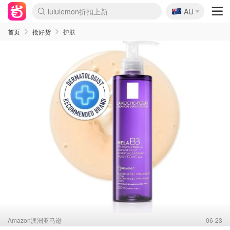
lululemon折扣上新
🇦🇺
Sasa美妆护肤3.5折
AU
SSENSE年中2.5折
FreshBeauty好价汇总
Cettire降价+叠9折
WWS Coles超市实拍
viagogo二手票捡漏
Myer超级周末
The Outnet奢牌1折起
David Jones 3折起
Flannels大牌1折
Perfumes Club护肤1折
AMIRO面罩$251
Amazon折扣汇总
eToro入金$200送$50
Amazon数码好物
ICONIC本周7.5折
ThedoubleF高奢地板价
Moose Knuckles 6折
丝芙兰5折起
EUFY摄像头$98
Selenichast首饰2折
Trip机票酒店促销
YSL送5件彩妆礼
Amazon家居好物
Amazon美妆护肤
雅漾大喷$8
过敏原检测盒$33
伊索独家赠50ml沐浴露
科颜氏高保湿面霜$29
SEALIFE海洋馆门票6折
丝塔芙大白罐$16
订阅Newsletter送香薰
Cult Beauty 6.8折
Harrods圣诞日历$525
LN-CC奢牌私促3折
d'Alba空姐喷雾$16
EVE LOM套装£56
Bernardelli独家4折
Adore Beauty 6折起
CT圣诞日历
Mytheresa奢品2.7折
Luxury Escapes 9折
Currentbody美容仪$881
MOON Garden Live
Roborock扫地机$649
Tingo Life水杯$24
Valentino官网5折
CR洗护套装$23
修丽可4件套$159
Myer彩妆2件7折
GANNI官网4.5折
Stylevana韩妆4折
Tessabit高奢8.5折
OGX洗发水$11
Amazon阿德莱德次日达
卡诗8.5折+赠礼
Philips Hue灯具8折
首页
抢好货
护肤
Amazon澳洲亚马逊
06-23