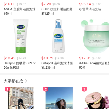
$16.00
$7.20
$25.14
$19.07
$8.00
$48.00
ANUA 鱼腥草洁面泡沫
Sukin 抗痘舒缓洁面凝
积雪草清洁套装
150ml
胶125 ml
$13.49
$10.79
$17.91
$24.99
$19.99
$40.00
Cetaphil 防晒霜 SPF50
Cetaphil 温和泡沫洁面
d'Alba Cica镇静洁面
50g 敏感肌
乳 236 ml
50片
大家都在抢
1
2
3