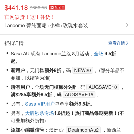
$441.18
$656.58
33% off
官网缺货！这里补货！
Lancome 菁纯面霜+小样+玫瑰水套装
折扣详情
查看详情
Sasa AU 现有 Lancome兰蔻 8月活动，
全场
4.5
折
起。
新用户
，
无门槛
额外8折，
码
NEW20
。(部分单品不
参加，以结算为准)
所有用户
，
全场
无门槛额外9折
，码
AUGSAVE10
，
满$285享额外8.5折
，码
AUGSAVE15
。
另有，
Sasa VIP用户
每单享
额外9.5折。
另有，
大牌秒杀专场
1.6折起！
热门商品每期更新！(
不
可叠加额外折扣)
添加小编微信号：
澳洲👉
DealmoonAu2
，新西兰