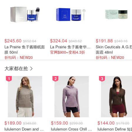
$245.60
$324.04
$191.88
$652.64
$848.62
$340.16
La Prairie 鱼子酱睡眠面
La Prairie 鱼子酱奢华面霜 50ML
Skin Ceuticals A.G.E.
膜 50ml
官网$900=变相4.3折
面霜 48ml
折扣码：NEW20
折扣码：NEW20
大家都在抢
1
2
3
$189.00
$159.00
$144.00
$349.00
$299.00
$179.00
lululemon Down and Around 羽绒夹克
lululemon Cross Chill 女士运动外套