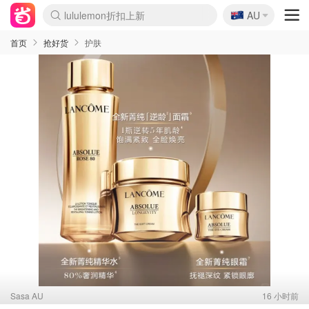
🇦🇺
Sasa美妆护肤3.5折
AU
SSENSE年中3折
FreshBeauty好价汇总
Cettire降价+叠9折
WWS Coles超市实拍
viagogo二手票捡漏
Myer超级周末1折
The Outnet奢牌1折起
David Jones 3折起
Flannels大牌1折
Perfumes Club护肤1折
AMIRO返校季6.2折
Amazon折扣汇总
eToro入金$200送$50
Amazon数码好物
ICONIC本周7.5折
ThedoubleF高奢地板价
Moose Knuckles 6折
丝芙兰5折起
EUFY官网3.7折起
Selenichast首饰2折
Trip机票酒店促销
YSL送5件彩妆礼
Amazon家居好物
Amazon美妆护肤
雅漾大喷$8
过敏原检测盒$33
伊索独家赠50ml沐浴露
科颜氏清仓3折
SEALIFE海洋馆门票6折
丝塔芙大白罐$16
订阅Newsletter送香薰
Cult Beauty 6.8折
Harrods圣诞日历2.3折
LN-CC奢牌私促3折
d'Alba空姐喷雾$16
EVE LOM套装逆天2折
Bernardelli独家4折
Adore Beauty 6折起
CT圣诞日历
Mytheresa奢品2.7折
Luxury Escapes 9折
Currentbody美容仪9折
MOON Garden Live
Roborock扫地机3.7折
Tingo Life水杯$24
Valentino官网5折
CR洗发护发6.3折
修丽可套装7.4折
Myer彩妆2件7折
GANNI官网4.5折
Stylevana韩妆4折
Tessabit高奢8.5折
OGX洗护4折
Amazon阿德莱德次日达
卡诗8.5折+赠礼
Philips Hue灯具8折
首页
抢好货
护肤
Sasa AU
16 小时前