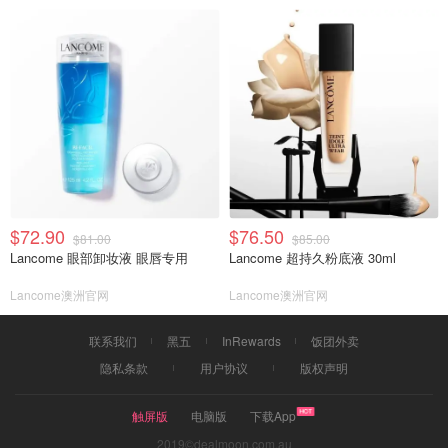
$72.90
$76.50
$81.00
$85.00
Lancome 眼部卸妆液 眼唇专用
Lancome 超持久粉底液 30ml
Lancome澳洲官网
Lancome澳洲官网
联系我们
黑五
InRewards
饭团外卖
隐私条款
用户协议
版权声明
触屏版
电脑版
下载App
2019©dealmoon.com.au