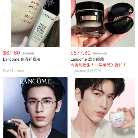
$61.60
$577.80
$88.00
$642.00
Lancome 保湿粉底液
Lancome 黑金眼霜
比菁纯还狠！非常罕见的折扣！
David Jones
Lancome澳洲官网