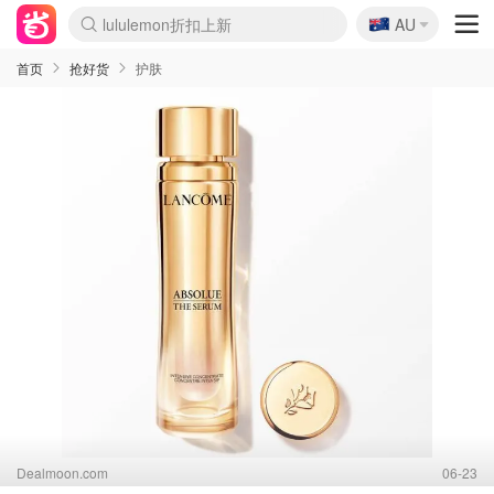
🇦🇺
Sasa美妆护肤3.5折
AU
lululemon折扣上新
SSENSE年中2.5折
FreshBeauty好价汇总
Cettire降价+叠9折
WWS Coles超市实拍
viagogo二手票捡漏
Myer超级周末
The Outnet奢牌1折起
David Jones 3折起
Flannels大牌1折
Perfumes Club护肤1折
AMIRO面罩$251
Amazon折扣汇总
eToro入金$200送$50
Amazon数码好物
ICONIC本周7.5折
ThedoubleF高奢地板价
Moose Knuckles 6折
丝芙兰5折起
EUFY摄像头$98
Selenichast首饰2折
Trip机票酒店促销
YSL送5件彩妆礼
Amazon家居好物
Amazon美妆护肤
雅漾大喷$8
过敏原检测盒$33
伊索独家赠50ml沐浴露
科颜氏高保湿面霜$29
SEALIFE海洋馆门票6折
丝塔芙大白罐$16
订阅Newsletter送香薰
Cult Beauty 6.8折
Harrods圣诞日历$525
LN-CC奢牌私促3折
d'Alba空姐喷雾$16
EVE LOM套装£56
Bernardelli独家4折
Adore Beauty 6折起
CT圣诞日历
Mytheresa奢品2.7折
Luxury Escapes 9折
Currentbody美容仪$881
MOON Garden Live
Roborock扫地机$649
Tingo Life水杯$24
Valentino官网5折
CR洗护套装$23
修丽可4件套$159
Myer彩妆2件7折
GANNI官网4.5折
Stylevana韩妆4折
Tessabit高奢8.5折
OGX洗发水$11
Amazon阿德莱德次日达
卡诗8.5折+赠礼
Philips Hue灯具8折
首页
抢好货
护肤
Dealmoon.com
06-23