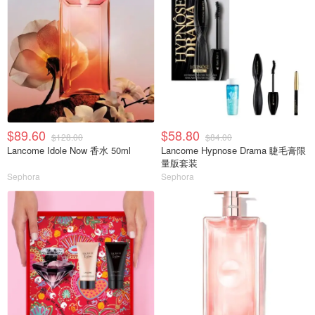
$89.60
$58.80
$128.00
$84.00
Lancome Idole Now 香水 50ml
Lancome Hypnose Drama 睫毛膏限
量版套装
Sephora
Sephora