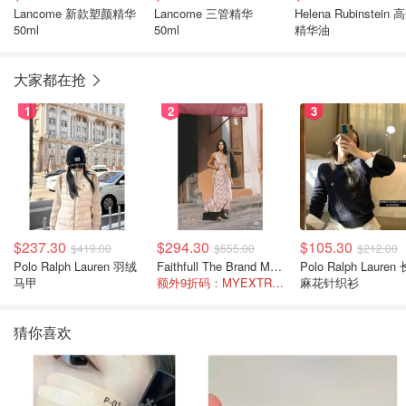
Lancome 新款塑颜精华
Lancome 三管精华
Helena Rubinstein 
50ml
50ml
精华油
大家都在抢
1
2
3
$237.30
$294.30
$105.30
$419.00
$655.00
$212.00
Polo Ralph Lauren 羽绒
Faithfull The Brand Marais 格纹亚麻吊带中长连衣裙
Polo Ralph Lauren 长袖
马甲
额外9折码：MYEXTRA10
麻花针织衫
猜你喜欢