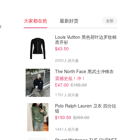
大家都在抢
最新好货
全部
享
Louis Vuitton 黑色荷叶边罗纹棉
质开衫
$43.50
2050人感兴趣
The North Face 黑武士冲锋衣
震撼史低！冲！
£47.00
£155.00
1761人感兴趣
Polo Ralph Lauren 卫衣 四分拉
链
$150.50
$269.00
1441人感兴趣