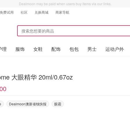
Dealmoon may be paid when users buy items via our links.
免费试用
社区
兑换商城
商家导航
护理
服饰
女鞋
配饰
包包
男士
运动户外
ome 大眼精华 20ml/0.67oz
00
e
Dealmoon澳新省钱快报
眼霜