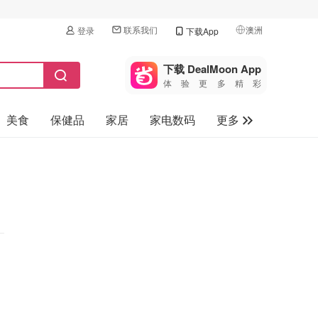
联系我们
澳洲
登录
下载App
🇺🇸
美国
下载 DealMoon App
体验更多精彩
🇨🇳
中国
美食
保健品
家居
家电数码
更多
🇨🇦
加拿大
🇬🇧
汽车
英国
旅游
🇩🇪
德国
母婴儿童
🇫🇷
法国
🇮🇹
意大利
🇦🇺
澳洲
🇳🇿
新西兰