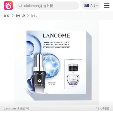
🇦🇺
Sasa美妆护肤3.5折
AU
lululemon折扣上新
SSENSE年中2.5折
FreshBeauty好价汇总
Cettire降价+叠9折
WWS Coles超市实拍
viagogo二手票捡漏
Myer超级周末
The Outnet奢牌1折起
David Jones 3折起
Flannels大牌1折
Perfumes Club护肤1折
AMIRO面罩$251
Amazon折扣汇总
eToro入金$200送$50
Amazon数码好物
ICONIC本周7.5折
ThedoubleF高奢地板价
Moose Knuckles 6折
EUFY摄像头$98
Selenichast首饰2折
Trip机票酒店促销
YSL送5件彩妆礼
Amazon家居好物
Amazon美妆护肤
雅漾大喷$8
过敏原检测盒$33
科颜氏高保湿面霜$29
SEALIFE海洋馆门票6折
丝塔芙大白罐$16
订阅Newsletter送香薰
Cult Beauty 6.8折
Harrods圣诞日历$525
LN-CC奢牌私促3折
d'Alba空姐喷雾$16
EVE LOM套装£56
Bernardelli独家4折
Adore Beauty 6折起
CT圣诞日历
Mytheresa奢品2.7折
Luxury Escapes 9折
Currentbody美容仪$881
MOON Garden Live
Roborock扫地机$649
Tingo Life水杯$24
Valentino官网5折
CR洗护套装$23
修丽可4件套$159
Myer彩妆2件7折
GANNI官网4.5折
Stylevana韩妆4折
Tessabit高奢8.5折
OGX洗发水$11
Amazon阿德莱德次日达
卡诗8.5折+赠礼
Philips Hue灯具8折
首页
抢好货
护肤
Lancome澳洲官网
19 小时前