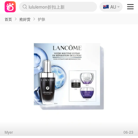
🇦🇺
Sasa美妆护肤3.5折
AU
lululemon折扣上新
SSENSE年中2.5折
FreshBeauty好价汇总
Cettire降价+叠9折
WWS Coles超市实拍
viagogo二手票捡漏
Myer超级周末
The Outnet奢牌1折起
David Jones 3折起
Flannels大牌1折
Perfumes Club护肤1折
AMIRO面罩$251
Amazon折扣汇总
eToro入金$200送$50
Amazon数码好物
ICONIC本周7.5折
ThedoubleF高奢地板价
Moose Knuckles 6折
丝芙兰5折起
EUFY摄像头$98
Selenichast首饰2折
Trip机票酒店促销
YSL送5件彩妆礼
Amazon家居好物
Amazon美妆护肤
雅漾大喷$8
过敏原检测盒$33
伊索独家赠50ml沐浴露
科颜氏高保湿面霜$29
SEALIFE海洋馆门票6折
丝塔芙大白罐$16
订阅Newsletter送香薰
Cult Beauty 6.8折
Harrods圣诞日历$525
LN-CC奢牌私促3折
d'Alba空姐喷雾$16
EVE LOM套装£56
Bernardelli独家4折
Adore Beauty 6折起
CT圣诞日历
Mytheresa奢品2.7折
Luxury Escapes 9折
Currentbody美容仪$881
MOON Garden Live
Roborock扫地机$649
Tingo Life水杯$24
Valentino官网5折
CR洗护套装$23
修丽可4件套$159
Myer彩妆2件7折
GANNI官网4.5折
Stylevana韩妆4折
Tessabit高奢8.5折
OGX洗发水$11
Amazon阿德莱德次日达
卡诗8.5折+赠礼
Philips Hue灯具8折
首页
抢好货
护肤
Myer
06-23