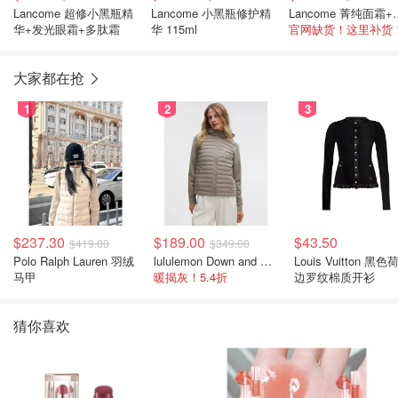
Lancome 超修小黑瓶精
Lancome 小黑瓶修护精
Lancome 菁
华+发光眼霜+多肽霜
华 115ml
官网缺货！这里补货
大家都在抢
1
2
3
$237.30
$189.00
$43.50
$419.00
$349.00
Polo Ralph Lauren 羽绒
lululemon Down and Around 羽绒夹克
Louis Vuitton 黑色
马甲
暖揭灰！5.4折
边罗纹棉质开衫
猜你喜欢