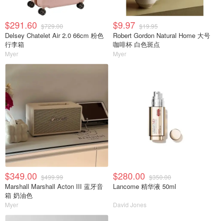
$291.60
$9.97
$729.00
$19.95
Delsey Chatelet Air 2.0 66cm 粉色
Robert Gordon Natural Home 大号
行李箱
咖啡杯 白色斑点
Myer
Myer
$349.00
$280.00
$499.99
$350.00
Marshall Marshall Acton III 蓝牙音
Lancome 精华液 50ml
箱 奶油色
Myer
David Jones