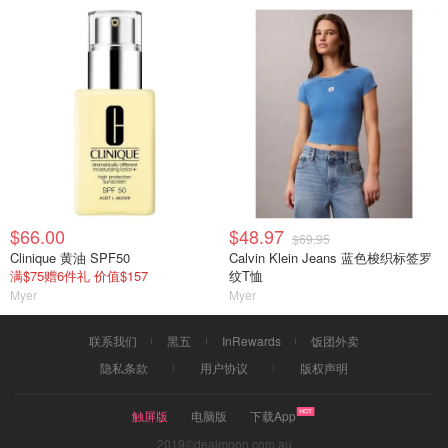
$66.00
$48.97
$69.95
Clinique 黄油 SPF50
Calvin Klein Jeans 蓝色梭织标签罗
满$75赠6件礼 价值$157
纹T恤
Myer
Myer
联系我们
黑五
InRewards
饭团外卖
隐私条款
用户协议
版权声明
触屏版
电脑版
下载App
2019©dealmoon.com.au