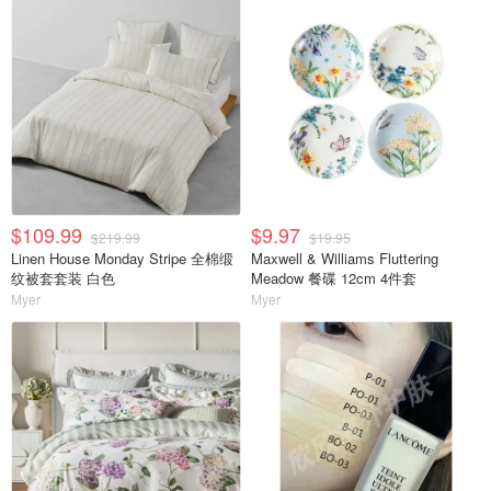
$109.99
$9.97
$219.99
$19.95
Linen House Monday Stripe 全棉缎
Maxwell & Williams Fluttering
纹被套套装 白色
Meadow 餐碟 12cm 4件套
Myer
Myer