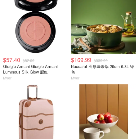
$57.40
$169.99
$82.00
$339.99
Giorgio Armani Giorgio Armani
Baccarat 圆形珐琅锅 29cm 6.3L 绿
Luminous Silk Glow 腮红
色
Myer
Myer