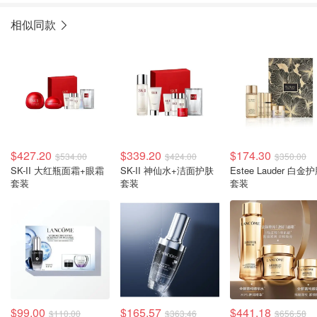
相似同款
$427.20
$339.20
$174.30
$534.00
$424.00
$350.00
SK-II 大红瓶面霜+眼霜
SK-II 神仙水+洁面护肤
Estee Lauder 白金
套装
套装
套装
$99.00
$165.57
$441.18
$110.00
$363.46
$656.58