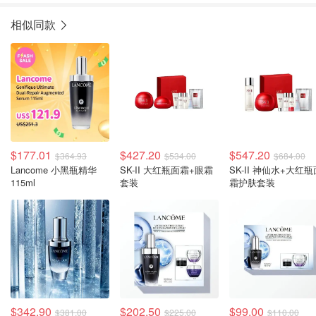
相似同款
$177.01
$427.20
$547.20
$364.93
$534.00
$684.00
Lancome 小黑瓶精华
SK-II 大红瓶面霜+眼霜
SK-II 神仙水+大红瓶
115ml
套装
霜护肤套装
$342.90
$202.50
$99.00
$381.00
$225.00
$110.00