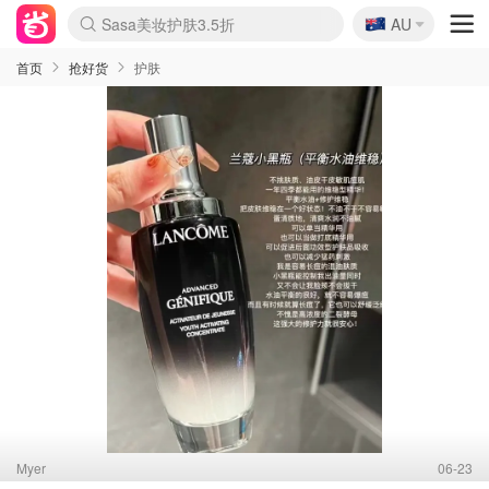
🇦🇺
Sasa美妆护肤3.5折
AU
lululemon本周上新
SSENSE年中3折
FreshBeauty好价汇总
Cettire降价+叠9折
Farfetch折上8折
WWS Coles超市实拍
viagogo二手票捡漏
Myer清仓1折起
The Outnet奢牌1折起
David Jones 3折起
Flannels大牌1折
Perfumes Club护肤1折
AMIRO返校季6.2折
Oweek抽奖送Airpods
Amazon折扣汇总
eToro入金$200送$50
Amazon数码好物
ICONIC本周7.5折
ThedoubleF高奢地板价
Moose Knuckles 6折
丝芙兰5折起
EUFY官网3.7折起
Selenichast首饰2折
Trip机票酒店促销
YSL送5件彩妆礼
Amazon家居好物
BIGBANG巡演开票
David Jones时尚3折
Amazon美妆护肤
雅漾大喷$8
过敏原检测盒$33
伊索独家赠50ml沐浴露
科颜氏送高保湿面霜
SEALIFE海洋馆门票6折
丝塔芙大白罐$16
订阅Newsletter送香薰
Cult Beauty 6.8折
Harrods圣诞日历2.3折
LN-CC奢牌私促3折
d'Alba空姐喷雾$16
EVE LOM套装逆天2折
Bernardelli独家4折
Adore Beauty 6折起
CT圣诞日历
Mytheresa奢品2.7折
首页
抢好货
护肤
Myer
06-23