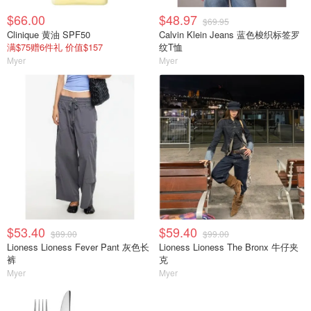
$66.00
$48.97
$69.95
Clinique 黄油 SPF50
Calvin Klein Jeans 蓝色梭织标签罗
满$75赠6件礼 价值$157
纹T恤
Myer
Myer
$53.40
$59.40
$89.00
$99.00
Lioness Lioness Fever Pant 灰色长
Lioness Lioness The Bronx 牛仔夹
裤
克
Myer
Myer