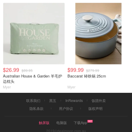
$26.99
$99.99
$89.95
$279.99
Australian House & Garden 羊毛护
Baccarat 铸铁锅 25cm
边枕头
Myer
Myer
联系我们
黑五
InRewards
饭团外卖
隐私条款
用户协议
版权声明
触屏版
电脑版
下载App
2019©dealmoon.com.au