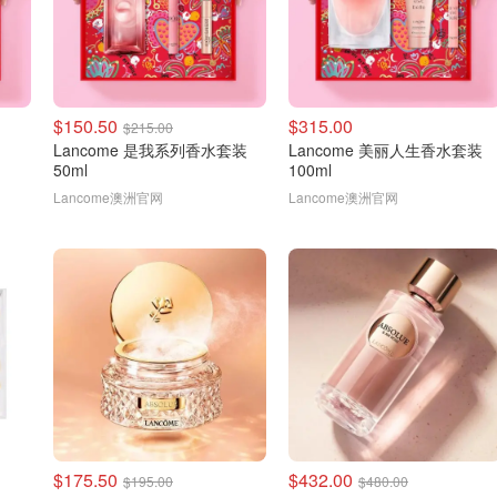
$150.50
$315.00
$215.00
Lancome 是我系列香水套装
Lancome 美丽人生香水套装
50ml
100ml
Lancome澳洲官网
Lancome澳洲官网
$175.50
$432.00
$195.00
$480.00