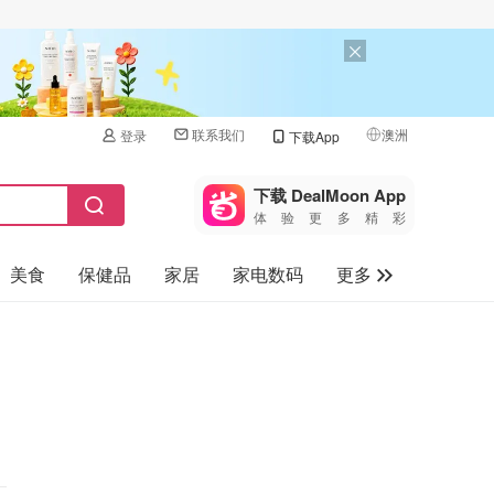
联系我们
澳洲
登录
下载App
🇺🇸
美国
下载 DealMoon App
体验更多精彩
🇨🇳
中国
美食
保健品
家居
家电数码
更多
🇨🇦
加拿大
🇬🇧
汽车
英国
旅游
🇩🇪
德国
母婴儿童
🇫🇷
法国
🇮🇹
意大利