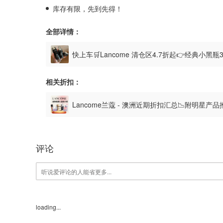
库存有限，先到先得！
全部详情：
快上车🛒Lancome 清仓区4.7折起👉经典小黑瓶
相关折扣：
Lancome兰蔻 - 澳洲近期折扣汇总📉附明星产
评论
loading...