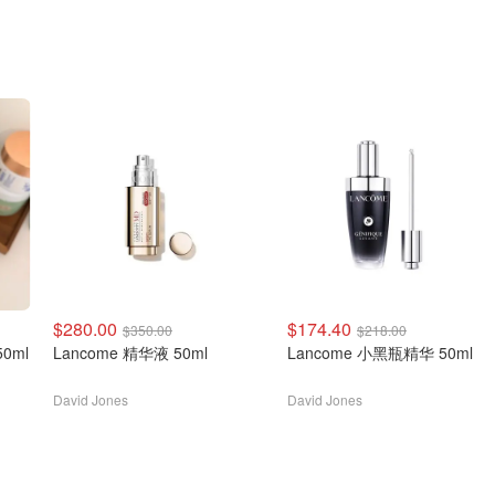
$280.00
$174.40
$350.00
$218.00
0ml
Lancome 精华液 50ml
Lancome 小黑瓶精华 50ml
David Jones
David Jones