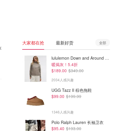
🇦🇺
澳洲
🇳🇿
新西兰
大家都在抢
最新好货
全部
享
lululemon Down and Around 羽绒夹克
暖揭灰！5.4折
$189.00
$349.00
2034人感兴趣
UGG Tazz II 棕色拖鞋
$99.00
$199.99
1346人感兴趣
Polo Ralph Lauren 长袖卫衣
$95.40
$193.00