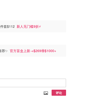
3件套$112
新人无门槛9折⚡️
品推荐✨
官方盲盒上新→$269🉐$1000+
评论