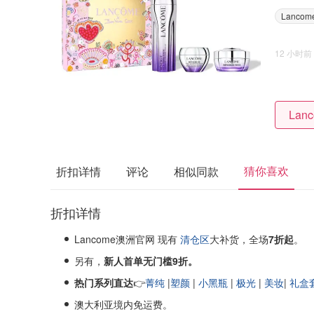
Lancom
12 小时前
Lan
猜你喜欢
折扣详情
评论
相似同款
折扣详情
Lancome澳洲官网 现有
清仓区
大补货，全场
7折起
。
另有，
新人首单无门槛9折。
热门系列直达
👉
菁纯
|
塑颜
|
小黑瓶
|
极光
|
美妆
|
礼盒
澳大利亚境内免运费。