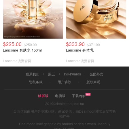
$225.00
$333.90
$250.00
$371.00
Lancome 爽肤水 150ml
Lancome 身体乳
Lancome澳洲官网
Lancome澳洲官网
联系我们
黑五
InRewards
饭团外卖
隐私条款
用户协议
版权声明
触屏版
电脑版
下载App
2019©dealmoon.com.au
页面信息由用户分享或品牌、商家提供，由Dealmoon核实后发布折
扣广告
Dealmoon may get paid by brands or deals when user buy
through links