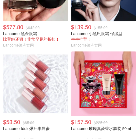
$577.80
$139.50
$642.00
$155.00
Lancome 黑金眼霜
Lancome 小黑瓶眼霜 保湿型
比菁纯还狠！非常罕见的折扣！
牛牛推荐！
Lancome澳洲官网
Lancome澳洲官网
$58.50
$157.50
$65.00
$225.00
Lancome Idole爆汁丰唇蜜
Lancome 璀璨真爱香水套装 50ml