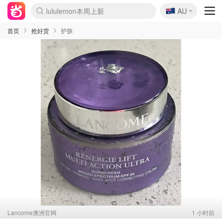
🇦🇺
Sasa美妆护肤3.5折
AU
lululemon本周上新
SSENSE年中3折
FreshBeauty好价汇总
Cettire降价+叠9折
Farfetch折上8折
WWS Coles超市实拍
viagogo二手票捡漏
Myer清仓1折起
The Outnet奢牌1折起
David Jones 3折起
Flannels大牌1折
Perfumes Club护肤1折
AMIRO返校季6.2折
Oweek抽奖送Airpods
Amazon折扣汇总
eToro入金$200送$50
Amazon数码好物
ICONIC本周7.5折
ThedoubleF高奢地板价
Moose Knuckles 6折
丝芙兰5折起
EUFY官网3.7折起
Selenichast首饰2折
Trip机票酒店促销
YSL送5件彩妆礼
Amazon家居好物
BIGBANG巡演开票
David Jones时尚3折
Amazon美妆护肤
雅漾大喷$8
过敏原检测盒$33
伊索独家赠50ml沐浴露
科颜氏送高保湿面霜
SEALIFE海洋馆门票6折
丝塔芙大白罐$16
订阅Newsletter送香薰
Cult Beauty 6.8折
Harrods圣诞日历2.3折
LN-CC奢牌私促3折
d'Alba空姐喷雾$16
EVE LOM套装逆天2折
Bernardelli独家4折
Adore Beauty 6折起
CT圣诞日历
Mytheresa奢品2.7折
首页
抢好货
护肤
Lancome澳洲官网
1 小时前