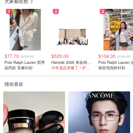
大家都在抢
1
2
3
$77.70
$525.00
$104.30
$259.00
$189.00
Polo Ralph Lauren 郑秀
Harrods 2026 美妆倒数日历
Polo Ralph Lauren
晶同款 亚麻衬衫
今年选品夯爆了！护肤全线都很绝
条纹泡泡纱衬衫
猜你喜欢