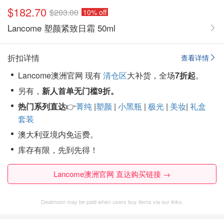
$182.70
$203.00
10% off
Lancome 塑颜紧致日霜 50ml
折扣详情
查看详情
Lancome澳洲官网 现有
清仓区
大补货，全场
7折起
。
另有，
新人首单无门槛9折。
热门系列直达
👉
菁纯
|
塑颜
|
小黑瓶
|
极光
|
美妆
|
礼盒
套装
澳大利亚境内免运费。
库存有限，先到先得！
Lancome澳洲官网 直达购买链接 →
Dealmoon may be paid when users buy items via our links.