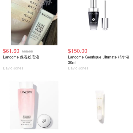
$61.60
$150.00
$88.00
Lancome 保湿粉底液
Lancome Genifique Ultimate 精华液
30ml
David Jones
David Jones