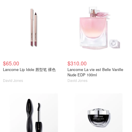
$65.00
$310.00
Lancome Lip Idole 唇型笔 裸色
Lancome La vie est Belle Vanille
Nude EDP 100ml
David Jones
David Jones