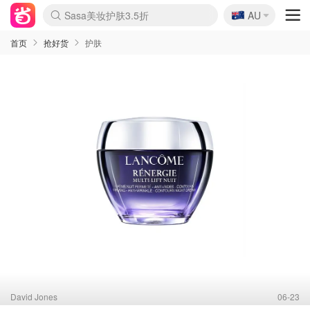
🇦🇺
Sasa美妆护肤3.5折
AU
lululemon本周上新
SSENSE年中3折
FreshBeauty好价汇总
Cettire降价+叠9折
Farfetch折上8折
WWS Coles超市实拍
viagogo二手票捡漏
Myer清仓1折起
The Outnet奢牌1折起
David Jones 3折起
Flannels大牌1折
Perfumes Club护肤1折
AMIRO返校季6.2折
Oweek抽奖送Airpods
Amazon折扣汇总
eToro入金$200送$50
Amazon数码好物
ICONIC本周7.5折
ThedoubleF高奢地板价
Moose Knuckles 6折
丝芙兰5折起
EUFY官网3.7折起
Selenichast首饰2折
Trip机票酒店促销
YSL送5件彩妆礼
Amazon家居好物
BIGBANG巡演开票
David Jones时尚3折
Amazon美妆护肤
雅漾大喷$8
过敏原检测盒$33
伊索独家赠50ml沐浴露
科颜氏送高保湿面霜
CW药房打折海报
SEALIFE海洋馆门票6折
丝塔芙大白罐$16
订阅Newsletter送香薰
Cult Beauty 6.8折
Harrods圣诞日历2.3折
LN-CC奢牌私促3折
d'Alba空姐喷雾$16
EVE LOM套装逆天2折
Bernardelli独家4折
Adore Beauty 6折起
CT圣诞日历
Mytheresa奢品2.7折
首页
抢好货
护肤
David Jones
06-23