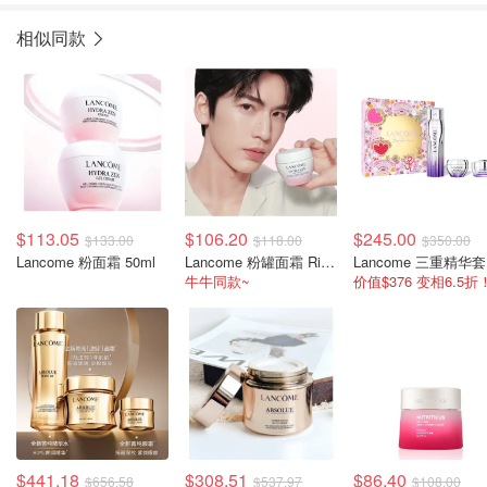
相似同款
$113.05
$106.20
$245.00
$133.00
$118.00
$350.00
Lancome 粉面霜 50ml
Lancome 粉罐面霜 Rich款
L
牛牛同款~
价值$376 变相6.5折
$441.18
$308.51
$86.40
$656.58
$537.97
$108.00