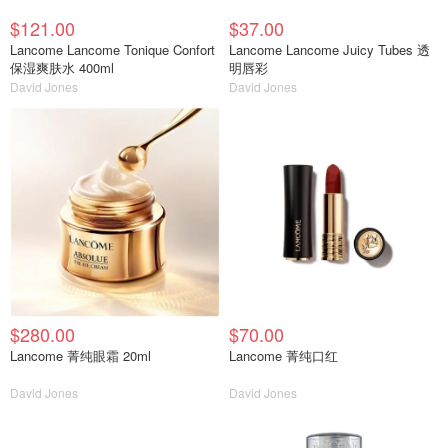
$121.00
$37.00
Lancome Lancome Tonique Confort
Lancome Lancome Juicy Tubes 透
保湿爽肤水 400ml
明唇彩
David Jones
David Jones
$280.00
$70.00
Lancome 菁纯眼霜 20ml
Lancome 菁纯口红
David Jones
David Jones