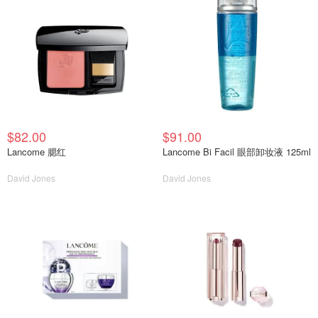
$82.00
$91.00
Lancome 腮红
Lancome Bi Facil 眼部卸妆液 125ml
David Jones
David Jones