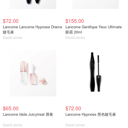
$72.00
$155.00
Lancome Lancome Hypnose Drama
Lancome Genifique Yeux Ultimate
睫毛膏
眼霜 20ml
David Jones
David Jones
$65.00
$72.00
Lancome Idole Juicytreat 唇膏
Lancome Hypnose 黑色睫毛膏
David Jones
David Jones