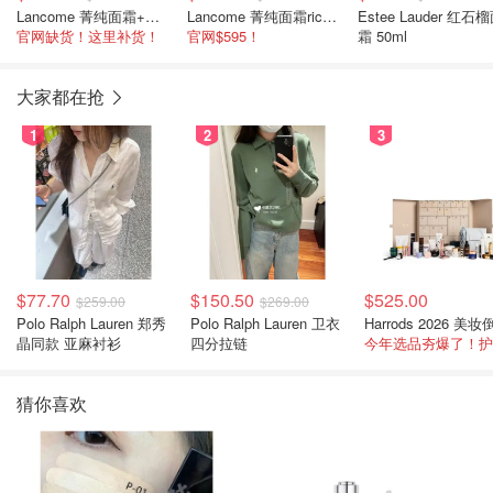
Lancome 菁纯面霜+小样+玫瑰水套装
Lancome 菁纯面霜rich版 60ml
Estee Lauder 红石
官网缺货！这里补货！
官网$595！
霜 50ml
大家都在抢
1
2
3
$77.70
$150.50
$525.00
$259.00
$269.00
Polo Ralph Lauren 郑秀
Polo Ralph Lauren 卫衣
晶同款 亚麻衬衫
四分拉链
猜你喜欢