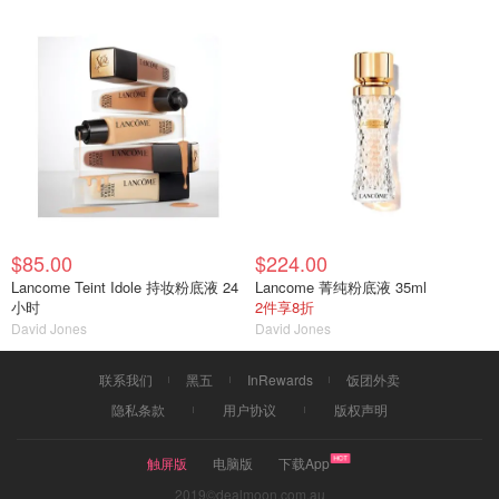
$85.00
$224.00
Lancome Teint Idole 持妆粉底液 24
Lancome 菁纯粉底液 35ml
小时
2件享8折
David Jones
David Jones
联系我们
黑五
InRewards
饭团外卖
隐私条款
用户协议
版权声明
触屏版
电脑版
下载App
2019©dealmoon.com.au