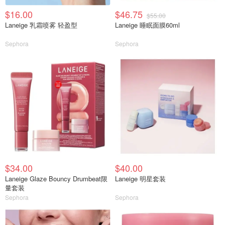
$16.00
$46.75
$55.00
Laneige 乳霜喷雾 轻盈型
Laneige 睡眠面膜60ml
Sephora
Sephora
$34.00
$40.00
Laneige Glaze Bouncy Drumbeat限
Laneige 明星套装
量套装
Sephora
Sephora