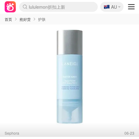
🇦🇺
Sasa美妆护肤3.5折
AU
lululemon折扣上新
SSENSE年中2.5折
FreshBeauty好价汇总
Cettire降价+叠9折
WWS Coles超市实拍
viagogo二手票捡漏
Myer超级周末
The Outnet奢牌1折起
David Jones 3折起
Flannels大牌1折
Perfumes Club护肤1折
AMIRO面罩$251
Amazon折扣汇总
eToro入金$200送$50
Amazon数码好物
ICONIC本周7.5折
ThedoubleF高奢地板价
Moose Knuckles 6折
丝芙兰5折起
EUFY摄像头$98
Selenichast首饰2折
Trip机票酒店促销
YSL送5件彩妆礼
Amazon家居好物
Amazon美妆护肤
雅漾大喷$8
过敏原检测盒$33
伊索独家赠50ml沐浴露
科颜氏高保湿面霜$29
SEALIFE海洋馆门票6折
丝塔芙大白罐$16
订阅Newsletter送香薰
Cult Beauty 6.8折
Harrods圣诞日历$525
LN-CC奢牌私促3折
d'Alba空姐喷雾$16
EVE LOM套装£56
Bernardelli独家4折
Adore Beauty 6折起
CT圣诞日历
Mytheresa奢品2.7折
Luxury Escapes 9折
Currentbody美容仪$881
MOON Garden Live
Roborock扫地机$649
Tingo Life水杯$24
Valentino官网5折
CR洗护套装$23
修丽可4件套$159
Myer彩妆2件7折
GANNI官网4.5折
Stylevana韩妆4折
Tessabit高奢8.5折
OGX洗发水$11
Amazon阿德莱德次日达
卡诗8.5折+赠礼
Philips Hue灯具8折
首页
抢好货
护肤
Sephora
06-23