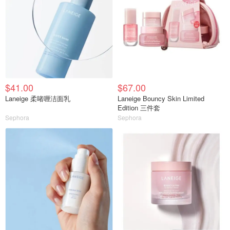
$41.00
$67.00
Laneige 柔啫喱洁面乳
Laneige Bouncy Skin Limited
Edition 三件套
Sephora
Sephora