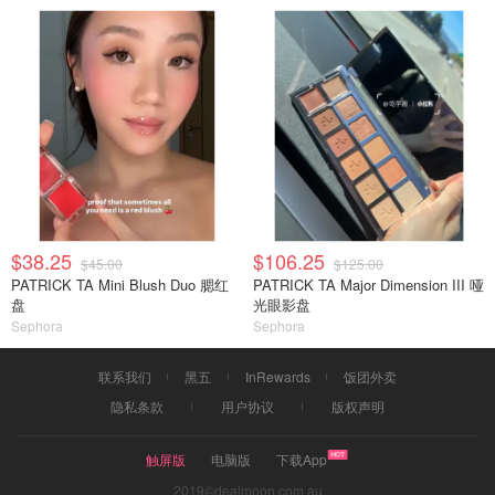
$38.25
$106.25
$45.00
$125.00
PATRICK TA Mini Blush Duo 腮红
PATRICK TA Major Dimension III 哑
盘
光眼影盘
Sephora
Sephora
联系我们
黑五
InRewards
饭团外卖
隐私条款
用户协议
版权声明
触屏版
电脑版
下载App
2019©dealmoon.com.au