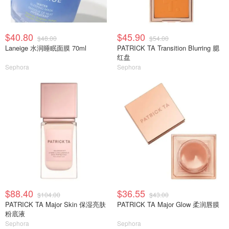
$40.80
$45.90
$48.00
$54.00
Laneige 水润睡眠面膜 70ml
PATRICK TA Transition Blurring 腮
红盘
Sephora
Sephora
$88.40
$36.55
$104.00
$43.00
PATRICK TA Major Skin 保湿亮肤
PATRICK TA Major Glow 柔润唇膜
粉底液
Sephora
Sephora