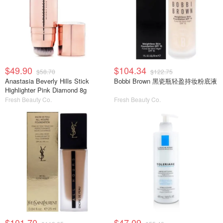
$49.90
$104.34
$58.70
$122.75
Anastasia Beverly Hills Stick
Bobbi Brown 黑瓷瓶轻盈持妆粉底液
Highlighter Pink Diamond 8g
Fresh Beauty Co.
Fresh Beauty Co.
$101.70
$47.09