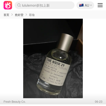
🇦🇺
Sasa美妆护肤3.5折
AU
SSENSE年中2.5折
FreshBeauty好价汇总
Cettire降价+叠9折
WWS Coles超市实拍
viagogo二手票捡漏
Myer超级周末
The Outnet奢牌1折起
David Jones 3折起
Flannels大牌1折
Perfumes Club护肤1折
AMIRO面罩$251
Amazon折扣汇总
eToro入金$200送$50
Amazon数码好物
ICONIC本周7.5折
ThedoubleF高奢地板价
Moose Knuckles 6折
丝芙兰5折起
EUFY摄像头$98
Selenichast首饰2折
Trip机票酒店促销
YSL送5件彩妆礼
Amazon家居好物
Amazon美妆护肤
雅漾大喷$8
过敏原检测盒$33
伊索独家赠50ml沐浴露
科颜氏高保湿面霜$29
SEALIFE海洋馆门票6折
丝塔芙大白罐$16
订阅Newsletter送香薰
Cult Beauty 6.8折
Harrods圣诞日历$525
LN-CC奢牌私促3折
d'Alba空姐喷雾$16
EVE LOM套装£56
Bernardelli独家4折
Adore Beauty 6折起
CT圣诞日历
Mytheresa奢品2.7折
Luxury Escapes 9折
Currentbody美容仪$881
MOON Garden Live
Roborock扫地机$649
Tingo Life水杯$24
Valentino官网5折
CR洗护套装$23
修丽可4件套$159
Myer彩妆2件7折
GANNI官网4.5折
Stylevana韩妆4折
Tessabit高奢8.5折
OGX洗发水$11
Amazon阿德莱德次日达
卡诗8.5折+赠礼
Philips Hue灯具8折
首页
抢好货
彩妆
Fresh Beauty Co.
06-23