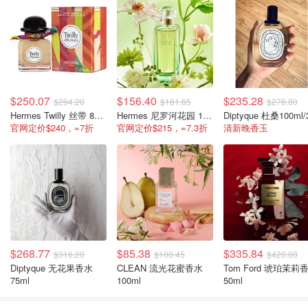
$250.07
$156.40
$235.28
$294.20
$181.65
$276.80
Hermes Twilly 丝带 85ml/2.87oz
Hermes 尼罗河花园 100ml/3.3oz
官网定价$240，=7折
官网定价$215，=7.3折
清新晚香玉
$268.77
$85.38
$335.84
$316.20
$100.45
$420.00
Diptyque 无花果香水
CLEAN 流光花蜜香水
Tom Ford 琥珀茉莉
75ml
100ml
50ml