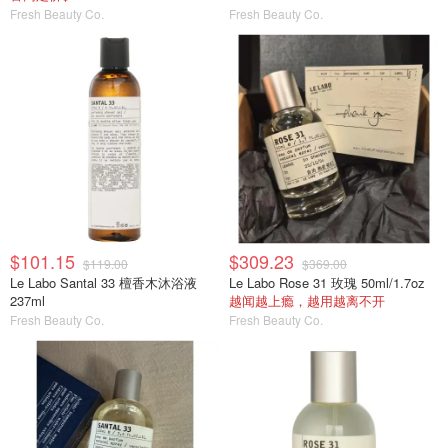
Fresh Beauty Co.
Fresh Beauty Co.
$101.15
$309.23
$119.00
$369.00
Le Labo Santal 33 檀香木沐浴液
Le Labo Rose 31 玫瑰 50ml/1.7oz
237ml
越闻越上瘾，越用越离不开
Fresh Beauty Co.
Fresh Beauty Co.