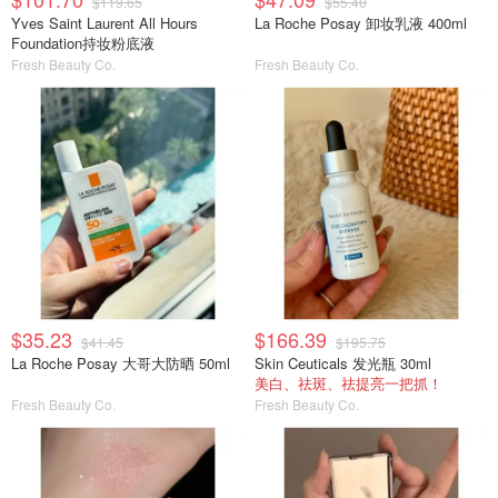
$119.65
$55.40
Yves Saint Laurent All Hours
La Roche Posay 卸妆乳液 400ml
Foundation持妆粉底液
Fresh Beauty Co.
Fresh Beauty Co.
$35.23
$166.39
$41.45
$195.75
La Roche Posay 大哥大防晒 50ml
Skin Ceuticals 发光瓶 30ml
美白、祛斑、祛提亮一把抓！
Fresh Beauty Co.
Fresh Beauty Co.