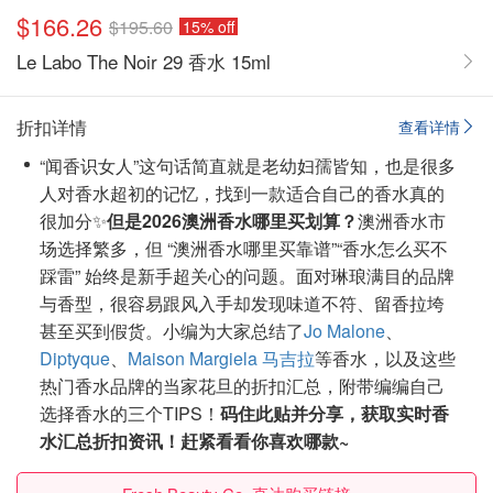
$166.26
$195.60
15% off
Le Labo The Noir 29 香水 15ml
折扣详情
查看详情
“闻香识女人”这句话简直就是老幼妇孺皆知，也是很多
人对香水超初的记忆，找到一款适合自己的香水真的
很加分✨
但是2026澳洲香水哪里买划算？
澳洲香水市
场选择繁多，但 “澳洲香水哪里买靠谱”“香水怎么买不
踩雷” 始终是新手超关心的问题。面对琳琅满目的品牌
与香型，很容易跟风入手却发现味道不符、留香拉垮
甚至买到假货。小编为大家总结了
Jo Malone
、
Diptyque
、
Maison Margiela 马吉拉
等香水，以及这些
热门香水品牌的当家花旦的折扣汇总，附带编编自己
选择香水的三个TIPS！
码住此贴并分享，获取实时香
水汇总折扣资讯！赶紧看看你喜欢哪款~