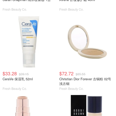
Fresh Beauty Co.
Fresh Beauty Co.
$33.28
$72.72
$39.15
$85.55
CeraVe 保湿乳 52ml
Christian Dior Forever 古铜粉 02号
浅古铜
Fresh Beauty Co.
Fresh Beauty Co.