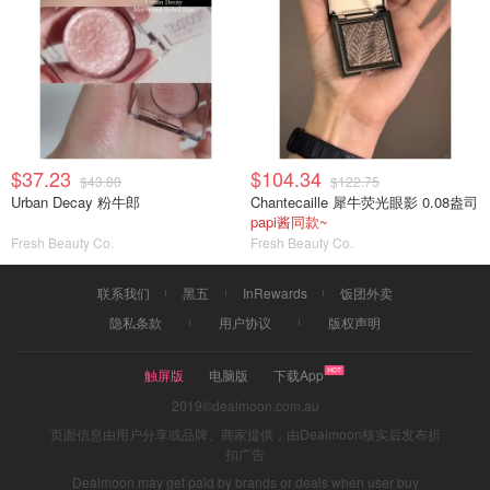
$37.23
$104.34
$43.80
$122.75
Urban Decay 粉牛郎
Chantecaille 犀牛荧光眼影 0.08盎司
papi酱同款~
Fresh Beauty Co.
Fresh Beauty Co.
联系我们
黑五
InRewards
饭团外卖
隐私条款
用户协议
版权声明
触屏版
电脑版
下载App
2019©dealmoon.com.au
页面信息由用户分享或品牌、商家提供，由Dealmoon核实后发布折
扣广告
Dealmoon may get paid by brands or deals when user buy