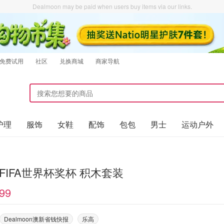
Dealmoon may be paid when users buy items via our links.
免费试用
社区
兑换商城
商家导航
护理
服饰
女鞋
配饰
包包
男士
运动户外
o FIFA世界杯奖杯 积木套装
99
Dealmoon澳新省钱快报
乐高