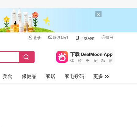
联系我们
澳洲
登录
下载App
🇺🇸
美国
下载 DealMoon App
体验更多精彩
🇨🇳
中国
美食
保健品
家居
家电数码
更多
🇨🇦
加拿大
🇬🇧
汽车
英国
旅游
🇩🇪
德国
母婴儿童
🇫🇷
法国
🇮🇹
意大利