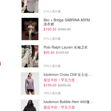
214人感兴趣
Bec + Bridge SABRINA ASYM
连衣裙
$160.30
$380.00
214人感兴趣
Polo Ralph Lauren 长袖卫衣
$95.40
$193.00
203人感兴趣
lululemon Cross Chill 女士运动外套
接近半价！罕见力度
$56.99
$109.00
$79.99
$149.99
$159.00
$299.00
Lego 43287 冰雪奇缘雪宝拼搭
Lego 75452 星球大战 BB-8 模
玩具
型
189人感兴趣
Amazon澳洲亚马逊
Amazon澳洲亚马逊
lululemon Bubble-Hem 600蓬松羽绒夹克
接近半价！罕见力度