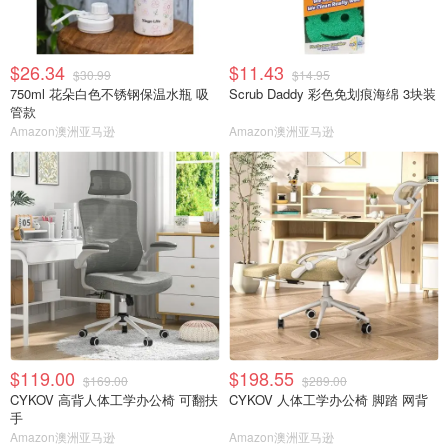
$26.34
$11.43
$30.99
$14.95
750ml 花朵白色不锈钢保温水瓶 吸
Scrub Daddy 彩色免划痕海绵 3块装
管款
Amazon澳洲亚马逊
Amazon澳洲亚马逊
$119.00
$198.55
$169.00
$289.00
CYKOV 高背人体工学办公椅 可翻扶
CYKOV 人体工学办公椅 脚踏 网背
手
Amazon澳洲亚马逊
Amazon澳洲亚马逊