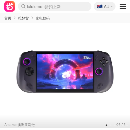
🇦🇺
Sasa美妆护肤3.5折
AU
lululemon折扣上新
SSENSE年中2.5折
FreshBeauty好价汇总
Cettire降价+叠9折
WWS Coles超市实拍
viagogo二手票捡漏
Myer超级周末
The Outnet奢牌1折起
David Jones 3折起
Flannels大牌1折
Perfumes Club护肤1折
AMIRO面罩$251
Amazon折扣汇总
eToro入金$200送$50
Amazon数码好物
ICONIC本周7.5折
ThedoubleF高奢地板价
Moose Knuckles 6折
丝芙兰5折起
EUFY摄像头$98
Selenichast首饰2折
Trip机票酒店促销
YSL送5件彩妆礼
Amazon家居好物
Amazon美妆护肤
雅漾大喷$8
过敏原检测盒$33
伊索独家赠50ml沐浴露
科颜氏高保湿面霜$29
SEALIFE海洋馆门票6折
丝塔芙大白罐$16
订阅Newsletter送香薰
Cult Beauty 6.8折
Harrods圣诞日历$525
LN-CC奢牌私促3折
d'Alba空姐喷雾$16
EVE LOM套装£56
Bernardelli独家4折
Adore Beauty 6折起
CT圣诞日历
Mytheresa奢品2.7折
Luxury Escapes 9折
Currentbody美容仪$881
MOON Garden Live
Roborock扫地机$649
Tingo Life水杯$24
Valentino官网5折
CR洗护套装$23
修丽可4件套$159
Myer彩妆2件7折
GANNI官网4.5折
Stylevana韩妆4折
Tessabit高奢8.5折
OGX洗发水$11
Amazon阿德莱德次日达
卡诗8.5折+赠礼
Philips Hue灯具8折
首页
抢好货
家电数码
Amazon澳洲亚马逊
06-23
1
2
3
4
5
6