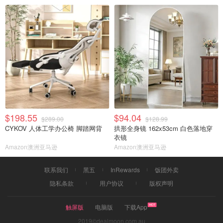
$198.55
$94.04
$289.00
$128.99
CYKOV 人体工学办公椅 脚踏网背
拱形全身镜 162x53cm 白色落地穿
衣镜
Amazon澳洲亚马逊
Amazon澳洲亚马逊
联系我们
黑五
InRewards
饭团外卖
隐私条款
用户协议
版权声明
触屏版
电脑版
下载App
2019©dealmoon.com.au