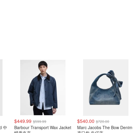
$449.99
$540.00
$599.99
$720.00
nd 中
Barbour Transport Wax Jacket
Marc Jacobs The Bow Denim
蜡质夹克
束口包 牛仔蓝