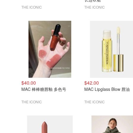
THE ICONIC
THE ICONIC
$40.00
$42.00
MAC 棒棒糖唇釉 多色号
MAC Lipglass Blow 唇油
THE ICONIC
THE ICONIC