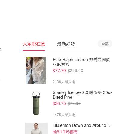
🇦🇺
澳洲
🇳🇿
新西兰
大家都在抢
最新好货
全部
享
Polo Ralph Lauren 郑秀晶同款
亚麻衬衫
$77.70
$259.00
2138人感兴趣
Stanley Iceflow 2.0 吸管杯 30oz
Dried Pine
$36.75
$70.00
1475人感兴趣
lululemon Down and Around 羽绒夹克
除8/10码都有