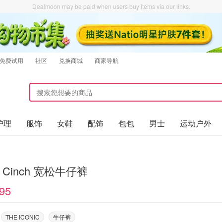
Dealmoon may be paid when users buy items via our links.
免费试用
社区
兑换商城
商家导航
护理
服饰
女鞋
配饰
包包
男士
运动户外
's Cinch 宽松牛仔裤
95
THE ICONIC
牛仔裤