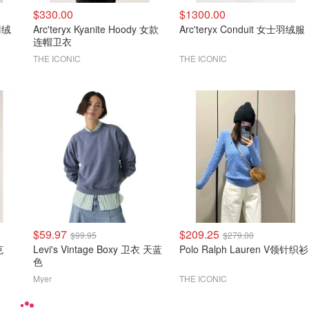
$330.00
$1300.00
款羽绒
Arc'teryx Kyanite Hoody 女款
Arc'teryx Conduit 女士羽绒服
连帽卫衣
THE ICONIC
THE ICONIC
$59.97
$209.25
$99.95
$279.00
克
Levi's Vintage Boxy 卫衣 天蓝
Polo Ralph Lauren V领针织衫
色
Myer
THE ICONIC