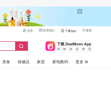
联系我们
澳洲
登录
下载App
🇺🇸
美国
下载 DealMoon App
体验更多精彩
🇨🇳
中国
美食
保健品
家居
家电数码
更多
🇨🇦
加拿大
🇬🇧
汽车
英国
旅游
🇩🇪
德国
母婴儿童
🇫🇷
法国
🇮🇹
意大利