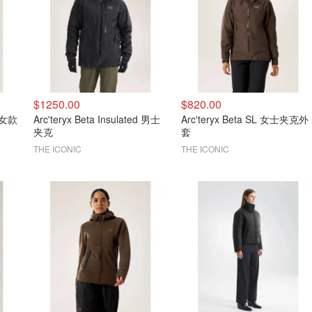
$1250.00
$820.00
y 女款
Arc'teryx Beta Insulated 男士
Arc'teryx Beta SL 女士夹克外
夹克
套
THE ICONIC
THE ICONIC