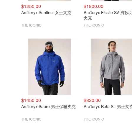
$1250.00
$1800.00
Arc'teryx Sentinel 女士夹克
Arc'teryx Fissile SV 男
夹克
THE ICONIC
THE ICONIC
$1450.00
$820.00
Arc'teryx Sabre 男士保暖夹克
Arc'teryx Beta SL 男士夹
THE ICONIC
THE ICONIC