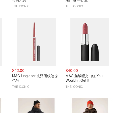
THE ICONIC
THE ICONIC
$42.00
$40.00
MAC Lipglazer 光泽唇线笔 多
MAC 丝绒哑光口红 You
色号
Wouldn't Get It
THE ICONIC
THE ICONIC