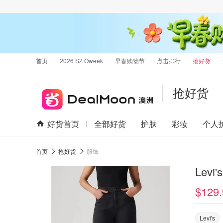
首页
2026 S2 Oweek
早春购物节
点击排行
抢好货
抢好货
好货首页
全部好货
护肤
彩妆
个人
首页
抢好货
服饰
Levi
$129.
Levi's