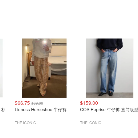
$66.75
$159.00
$89.00
s 标
Lioness Horseshoe 牛仔裤
COS Reprise 牛仔裤 直筒版
THE ICONIC
THE ICONIC