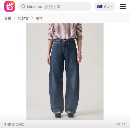
🇦🇺
Sasa美妆护肤3.5折
AU
lululemon折扣上新
SSENSE年中2.5折
FreshBeauty好价汇总
Cettire降价+叠9折
WWS Coles超市实拍
viagogo二手票捡漏
Myer超级周末
The Outnet奢牌1折起
David Jones 3折起
Flannels大牌1折
Perfumes Club护肤1折
AMIRO面罩$251
Amazon折扣汇总
eToro入金$200送$50
Amazon数码好物
ICONIC本周7.5折
ThedoubleF高奢地板价
Moose Knuckles 6折
丝芙兰5折起
EUFY摄像头$98
Selenichast首饰2折
Trip机票酒店促销
YSL送5件彩妆礼
Amazon家居好物
Amazon美妆护肤
雅漾大喷$8
过敏原检测盒$33
伊索独家赠50ml沐浴露
科颜氏高保湿面霜$29
SEALIFE海洋馆门票6折
丝塔芙大白罐$16
订阅Newsletter送香薰
Cult Beauty 6.8折
Harrods圣诞日历$525
LN-CC奢牌私促3折
d'Alba空姐喷雾$16
EVE LOM套装£56
Bernardelli独家4折
Adore Beauty 6折起
CT圣诞日历
Mytheresa奢品2.7折
Luxury Escapes 9折
Currentbody美容仪$881
MOON Garden Live
Roborock扫地机$649
Tingo Life水杯$24
Valentino官网5折
CR洗护套装$23
修丽可4件套$159
Myer彩妆2件7折
GANNI官网4.5折
Stylevana韩妆4折
Tessabit高奢8.5折
OGX洗发水$11
Amazon阿德莱德次日达
卡诗8.5折+赠礼
Philips Hue灯具8折
首页
抢好货
服饰
THE ICONIC
06-23