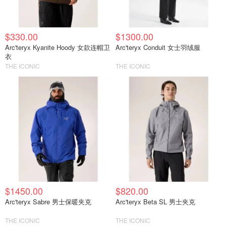
$330.00
$1300.00
Arc'teryx Kyanite Hoody 女款连帽卫
Arc'teryx Conduit 女士羽绒服
衣
THE ICONIC
THE ICONIC
$1450.00
$820.00
Arc'teryx Sabre 男士保暖夹克
Arc'teryx Beta SL 男士夹克
THE ICONIC
THE ICONIC