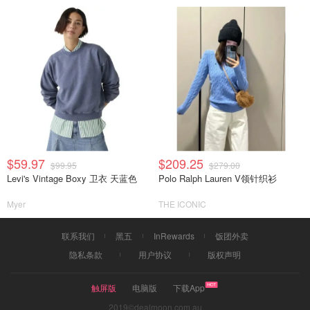
$59.97
$209.25
$99.95
$279.00
Levi's Vintage Boxy 卫衣 天蓝色
Polo Ralph Lauren V领针织衫
Myer
THE ICONIC
联系我们
黑五
InRewards
饭团外卖
隐私条款
用户协议
版权声明
触屏版
电脑版
下载App
2019©dealmoon.com.au