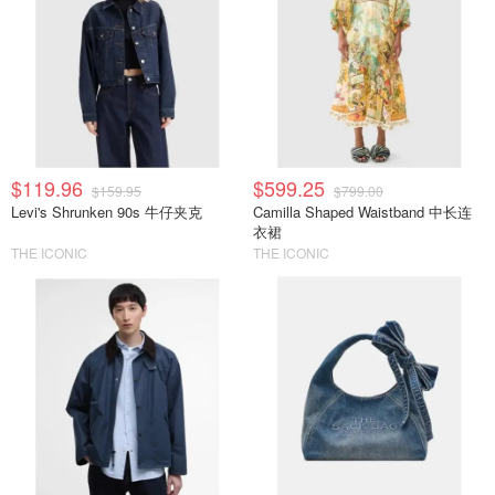
$119.96
$599.25
$159.95
$799.00
Levi's Shrunken 90s 牛仔夹克
Camilla Shaped Waistband 中长连
衣裙
THE ICONIC
THE ICONIC