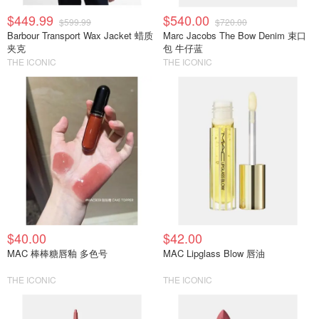
$449.99
$540.00
$599.99
$720.00
Barbour Transport Wax Jacket 蜡质
Marc Jacobs The Bow Denim 束口
夹克
包 牛仔蓝
THE ICONIC
THE ICONIC
$40.00
$42.00
MAC 棒棒糖唇釉 多色号
MAC Lipglass Blow 唇油
THE ICONIC
THE ICONIC