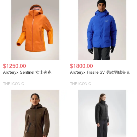
$1250.00
$1800.00
Arc'teryx Sentinel 女士夹克
Arc'teryx Fissile SV 男款羽绒夹克
THE ICONIC
THE ICONIC