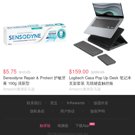
$5.75
$159.00
$12.25
$289.95
Sensodyne Repair & Protect 护敏牙
Logitech Casa Pop Up Desk 笔记本
膏 100g 清新型
支架套装 无线键盘触控板
Amazon澳洲亚马逊
Amazon澳洲亚马逊
联系我们
黑五
InRewards
饭团外卖
隐私条款
用户协议
版权声明
触屏版
电脑版
下载App
2019©dealmoon.com.au