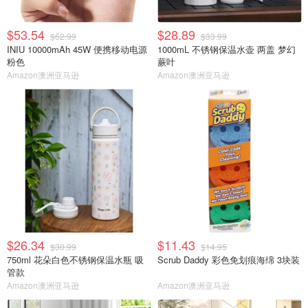
$53.54
$28.89
$62.99
$33.99
INIU 10000mAh 45W 便携移动电源
1000mL 不锈钢保温水壶 两盖 梦幻
粉色
蕨叶
Amazon澳洲亚马逊
Amazon澳洲亚马逊
$26.34
$11.43
$30.99
$14.95
750ml 花朵白色不锈钢保温水瓶 吸
Scrub Daddy 彩色免划痕海绵 3块装
管款
Amazon澳洲亚马逊
Amazon澳洲亚马逊