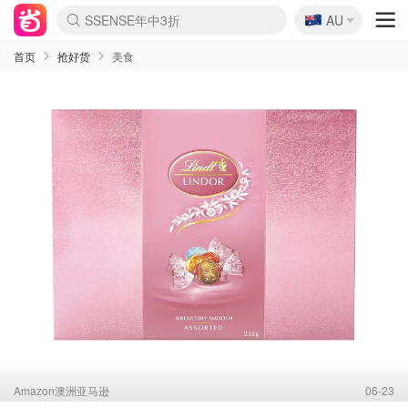
🇦🇺
SSENSE年中3折
AU
lululemon折扣上新
Sasa美妆护肤3.5折
FreshBeauty好价汇总
Cettire降价+叠9折
WWS Coles超市实拍
viagogo二手票捡漏
Myer超级周末1折
The Outnet奢牌1折起
David Jones 3折起
Flannels大牌1折
Perfumes Club护肤1折
AMIRO返校季6.2折
Amazon折扣汇总
eToro入金$200送$50
Amazon数码好物
ICONIC本周7.5折
ThedoubleF高奢地板价
Moose Knuckles 6折
丝芙兰5折起
EUFY官网3.7折起
Selenichast首饰2折
Trip机票酒店促销
YSL送5件彩妆礼
Amazon家居好物
Amazon美妆护肤
雅漾大喷$8
过敏原检测盒$33
伊索独家赠50ml沐浴露
科颜氏清仓3折
SEALIFE海洋馆门票6折
丝塔芙大白罐$16
订阅Newsletter送香薰
Cult Beauty 6.8折
Harrods圣诞日历2.3折
LN-CC奢牌私促3折
d'Alba空姐喷雾$16
EVE LOM套装逆天2折
Bernardelli独家4折
Adore Beauty 6折起
CT圣诞日历
Mytheresa奢品2.7折
Luxury Escapes 9折
Currentbody美容仪9折
MOON Garden Live
Roborock扫地机3.7折
Tingo Life水杯$24
Valentino官网5折
CR洗发护发6.3折
修丽可套装7.4折
Myer彩妆2件7折
GANNI官网4.5折
Stylevana韩妆4折
Tessabit高奢8.5折
OGX洗护4折
Amazon阿德莱德次日达
卡诗8.5折+赠礼
Philips Hue灯具8折
首页
抢好货
美食
Amazon澳洲亚马逊
06-23