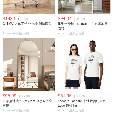
$198.55
$94.04
$289.00
$128.99
CYKOV 人体工学办公椅 脚踏网背
拱形全身镜 162x53cm 白色落地穿
衣镜
Amazon澳洲亚马逊
Amazon澳洲亚马逊
$95.99
$51.95
$129.99
$140.00
拱形落地镜 165x60cm 金色全身穿
Lacoste Lacoste 中性款简约鳄鱼
衣镜
Logo 短袖T恤
Amazon澳洲亚马逊
Amazon澳洲亚马逊