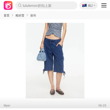
🇦🇺
Sasa美妆护肤3.5折
AU
lululemon折扣上新
SSENSE年中2.5折
FreshBeauty好价汇总
Cettire降价+叠9折
WWS Coles超市实拍
viagogo二手票捡漏
Myer超级周末
The Outnet奢牌1折起
David Jones 3折起
Flannels大牌1折
Perfumes Club护肤1折
AMIRO面罩$251
Amazon折扣汇总
eToro入金$200送$50
Amazon数码好物
ICONIC本周7.5折
ThedoubleF高奢地板价
Moose Knuckles 6折
丝芙兰5折起
EUFY摄像头$98
Selenichast首饰2折
Trip机票酒店促销
YSL送5件彩妆礼
Amazon家居好物
Amazon美妆护肤
雅漾大喷$8
过敏原检测盒$33
伊索独家赠50ml沐浴露
科颜氏高保湿面霜$29
SEALIFE海洋馆门票6折
丝塔芙大白罐$16
订阅Newsletter送香薰
Cult Beauty 6.8折
Harrods圣诞日历$525
LN-CC奢牌私促3折
d'Alba空姐喷雾$16
EVE LOM套装£56
Bernardelli独家4折
Adore Beauty 6折起
CT圣诞日历
Mytheresa奢品2.7折
Luxury Escapes 9折
Currentbody美容仪$881
MOON Garden Live
Roborock扫地机$649
Tingo Life水杯$24
Valentino官网5折
CR洗护套装$23
修丽可4件套$159
Myer彩妆2件7折
GANNI官网4.5折
Stylevana韩妆4折
Tessabit高奢8.5折
OGX洗发水$11
Amazon阿德莱德次日达
卡诗8.5折+赠礼
Philips Hue灯具8折
首页
抢好货
服饰
Myer
06-23