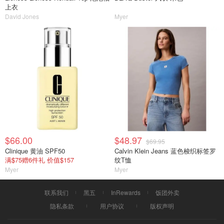
上衣
David Jones
Myer
$66.00
$48.97
$69.95
Clinique 黄油 SPF50
Calvin Klein Jeans 蓝色梭织标签罗
满$75赠6件礼 价值$157
纹T恤
Myer
Myer
联系我们
黑五
InRewards
饭团外卖
隐私条款
用户协议
版权声明