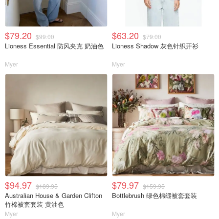
$79.20
$63.20
$99.00
$79.00
Lioness Essential 防风夹克 奶油色
Lioness Shadow 灰色针织开衫
Myer
Myer
$94.97
$79.97
$189.95
$159.95
Australian House & Garden Clifton
Bottlebrush 绿色棉缎被套套装
竹棉被套套装 黄油色
Myer
Myer