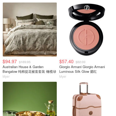
$94.97
$57.40
$189.95
$82.00
Australian House & Garden
Giorgio Armani Giorgio Armani
Bangalow 纯棉提花被套套装 橄榄绿
Luminous Silk Glow 腮红
Myer
Myer