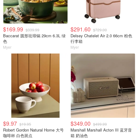
$169.99
$291.60
$339.99
$729.00
Baccarat 圆形珐琅锅 29cm 6.3L 绿
Delsey Chatelet Air 2.0 66cm 粉色
色
行李箱
Myer
Myer
$9.97
$349.00
$19.95
$499.99
Robert Gordon Natural Home 大号
Marshall Marshall Acton III 蓝牙音
咖啡杯 白色斑点
箱 奶油色