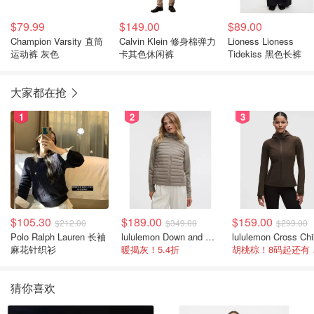
$79.99
$149.00
$89.00
Champion Varsity 直筒
Calvin Klein 修身棉弹力
Lioness Lioness
运动裤 灰色
卡其色休闲裤
Tidekiss 黑色长裤
大家都在抢
1
2
3
$105.30
$189.00
$159.00
$212.00
$349.00
$299.00
Polo Ralph Lauren 长袖
lululemon Down and Around 羽绒夹克
麻花针织衫
暖揭灰！5.4折
胡桃
猜你喜欢