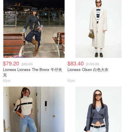
$79.20
$83.40
$99.00
$139.00
Lioness Lioness The Bronx 牛仔夹
Lioness Olsen 白色大衣
克
Myer
Myer