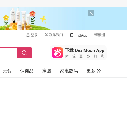
联系我们
澳洲
登录
下载App
🇺🇸
美国
下载 DealMoon App
体验更多精彩
🇨🇳
中国
美食
保健品
家居
家电数码
更多
🇨🇦
加拿大
🇬🇧
汽车
英国
旅游
🇩🇪
德国
母婴儿童
🇫🇷
法国
🇮🇹
意大利