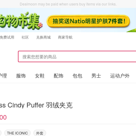
Dealmoon may be paid when users buy items via our links.
免费试用
社区
兑换商城
商家导航
护理
服饰
女鞋
配饰
包包
男士
运动户外
ess Cindy Puffer 羽绒夹克
00
THE ICONIC
外套