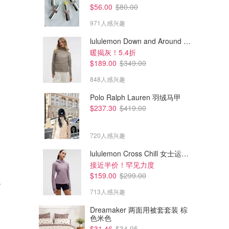
$56.00
$80.00
971人感兴趣
lululemon Down and Around 羽绒夹克
暖揭灰！5.4折
$189.00
$349.00
848人感兴趣
Polo Ralph Lauren 羽绒马甲
$237.30
$419.00
720人感兴趣
lululemon Cross Chill 女士运动外套
接近半价！罕见力度
$375.00
$74.25
$500.00
$99.00
$159.00
$299.00
绒
The North Face Carto Mono
Lioness Bronx 牛仔夹克
Triclimate 带帽夹克
713人感兴趣
THE ICONIC
THE ICONIC
Dreamaker 两面用被套套装 棕
色米色
$31.46
$34.95