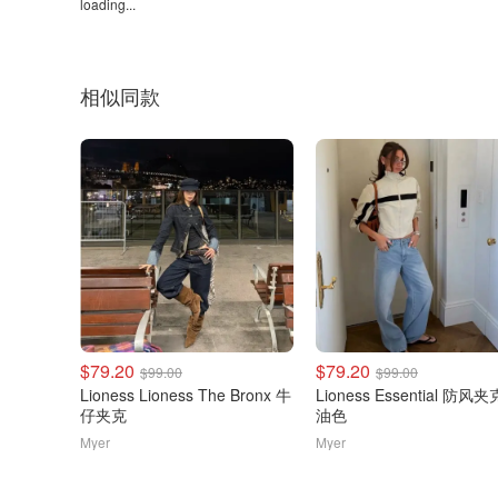
loading...
相似同款
$79.20
$79.20
$99.00
$99.00
Lioness Lioness The Bronx 牛
Lioness Essential 防风
仔夹克
油色
Myer
Myer