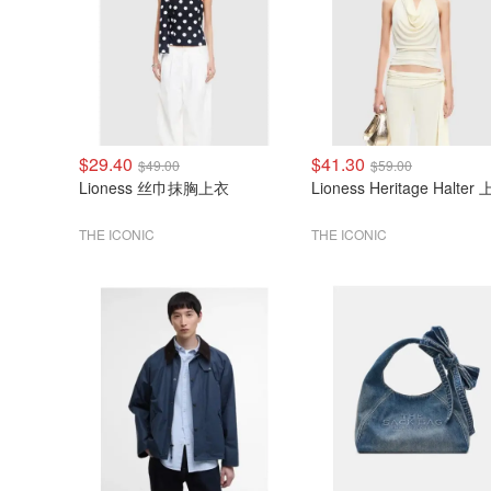
$29.40
$41.30
$49.00
$59.00
Lioness 丝巾抹胸上衣
Lioness Heritage Halter
THE ICONIC
THE ICONIC