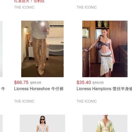
红薯超火！雪豹纹
THE ICONIC
THE ICONIC
$66.75
$35.40
$89.00
$59.00
s 牛
Lioness Horseshoe 牛仔裤
Lioness Hamptons 蕾丝半身
THE ICONIC
THE ICONIC