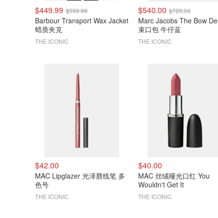
$449.99
$540.00
$599.99
$720.00
Barbour Transport Wax Jacket
Marc Jacobs The Bow De
蜡质夹克
束口包 牛仔蓝
THE ICONIC
THE ICONIC
$42.00
$40.00
MAC Lipglazer 光泽唇线笔 多
MAC 丝绒哑光口红 You
色号
Wouldn't Get It
THE ICONIC
THE ICONIC