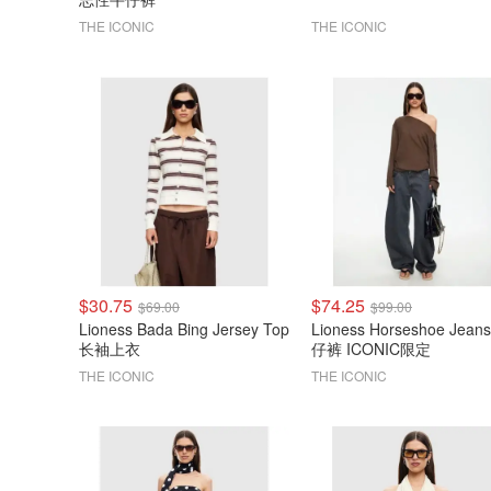
THE ICONIC
THE ICONIC
$30.75
$74.25
$69.00
$99.00
Lioness Bada Bing Jersey Top
Lioness Horseshoe Jean
长袖上衣
仔裤 ICONIC限定
THE ICONIC
THE ICONIC