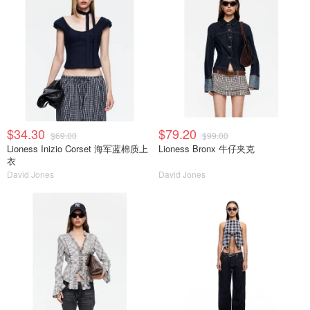
$34.30
$79.20
$69.00
$99.00
Lioness Inizio Corset 海军蓝棉质上
Lioness Bronx 牛仔夹克
衣
David Jones
David Jones