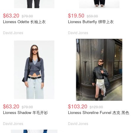
$63.20
$19.50
$79.00
$59.00
Lioness Odette 长袖上衣
Lioness Butterfly 绑带上衣
David Jones
David Jones
$63.20
$103.20
$79.00
$129.00
Lioness Shadow 羊毛开衫
Lioness Shoreline Funnel 杰克 黑色
David Jones
David Jones