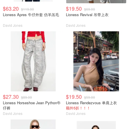
$63.20
$19.50
$119.00
$69.00
Lioness Apres 牛仔外套 仿羊羔毛
Lioness Revival 吊带上衣
David Jones
David Jones
$27.30
$19.50
$89.00
$59.00
Lioness Horseshoe Jean Python牛
Lioness Rendezvous 单肩上衣
仔裤
额外5折！！！
David Jones
David Jones