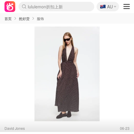
🇦🇺
Sasa美妆护肤3.5折
AU
lululemon折扣上新
SSENSE年中3折
FreshBeauty好价汇总
Cettire降价+叠9折
Farfetch折上8折
WWS Coles超市实拍
viagogo二手票捡漏
Myer清仓1折起
The Outnet奢牌1折起
David Jones 3折起
Flannels大牌1折
Perfumes Club护肤1折
AMIRO返校季6.2折
Oweek抽奖送Airpods
Amazon折扣汇总
eToro入金$200送$50
Amazon数码好物
ICONIC本周7.5折
ThedoubleF高奢地板价
Moose Knuckles 6折
丝芙兰5折起
EUFY官网3.7折起
Selenichast首饰2折
Trip机票酒店促销
YSL送5件彩妆礼
Amazon家居好物
BIGBANG巡演开票
David Jones时尚3折
Amazon美妆护肤
雅漾大喷$8
过敏原检测盒$33
伊索独家赠50ml沐浴露
科颜氏清仓3折
SEALIFE海洋馆门票6折
丝塔芙大白罐$16
订阅Newsletter送香薰
Cult Beauty 6.8折
Harrods圣诞日历2.3折
LN-CC奢牌私促3折
d'Alba空姐喷雾$16
EVE LOM套装逆天2折
Bernardelli独家4折
Adore Beauty 6折起
CT圣诞日历
Mytheresa奢品2.7折
Luxury Escapes 9折
Currentbody美容仪9折
MOON Garden Live
ALLSAINTS美衣3折
Roborock扫地机3.7折
Tingo Life水杯$24
Valentino官网5折
CR洗发护发6.3折
首页
抢好货
服饰
David Jones
06-23