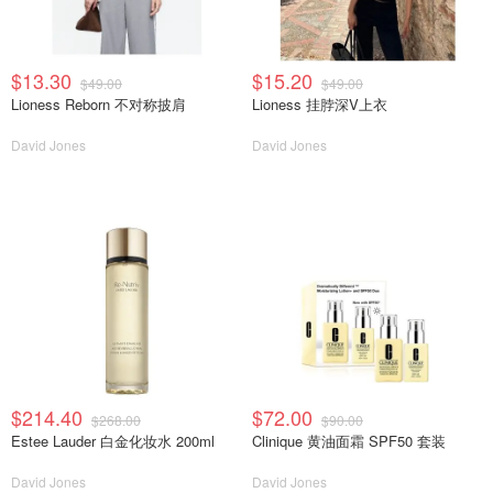
$13.30
$15.20
$49.00
$49.00
Lioness Reborn 不对称披肩
Lioness 挂脖深V上衣
David Jones
David Jones
$214.40
$72.00
$268.00
$90.00
Estee Lauder 白金化妆水 200ml
Clinique 黄油面霜 SPF50 套装
David Jones
David Jones