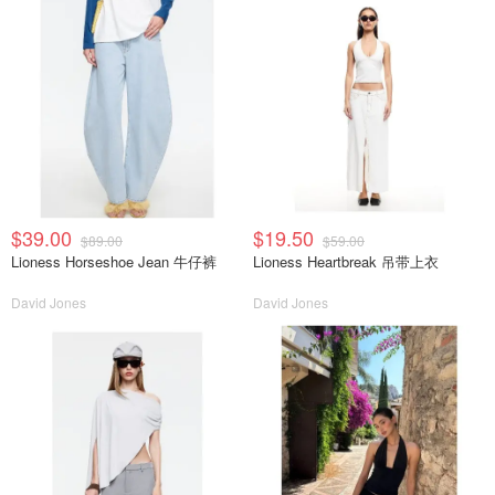
$39.00
$19.50
$89.00
$59.00
Lioness Horseshoe Jean 牛仔裤
Lioness Heartbreak 吊带上衣
David Jones
David Jones