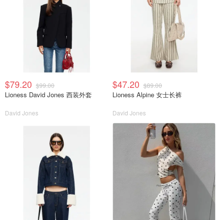
$79.20
$47.20
$99.00
$89.00
Lioness David Jones 西装外套
Lioness Alpine 女士长裤
David Jones
David Jones