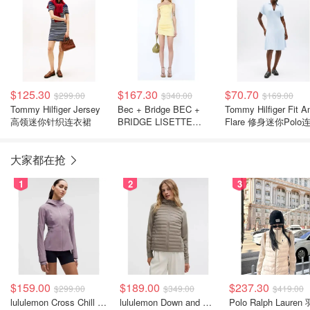
$125.30
$167.30
$70.70
$299.00
$340.00
$169.00
Tommy Hilfiger Jersey
Bec + Bridge BEC +
Tommy Hilfiger Fit A
高领迷你针织连衣裙
BRIDGE LISETTE
Flare 修身迷你Polo
TWIST 迷你连衣裙
裙
大家都在抢
1
2
3
$159.00
$189.00
$237.30
$299.00
$349.00
$419.00
lululemon Cross Chill 女士运动外套
lululemon Down and Around 羽绒夹克
Polo Ralph Lauren