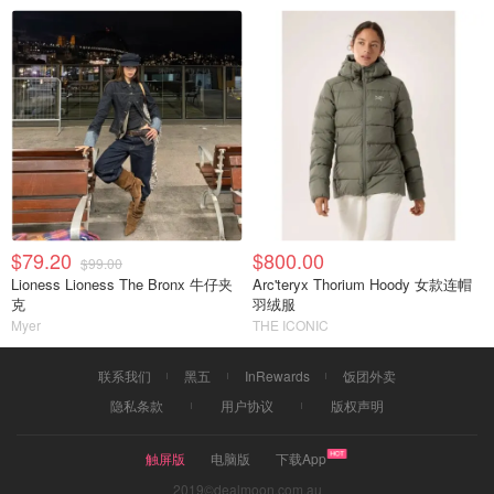
$79.20
$800.00
$99.00
Lioness Lioness The Bronx 牛仔夹
Arc'teryx Thorium Hoody 女款连帽
克
羽绒服
Myer
THE ICONIC
联系我们
黑五
InRewards
饭团外卖
隐私条款
用户协议
版权声明
触屏版
电脑版
下载App
2019©dealmoon.com.au