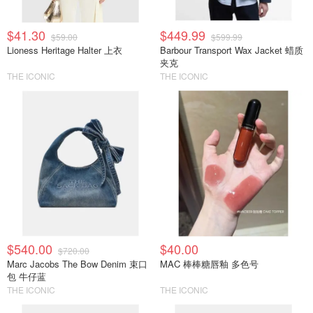
$41.30
$449.99
$59.00
$599.99
Lioness Heritage Halter 上衣
Barbour Transport Wax Jacket 蜡质
夹克
THE ICONIC
THE ICONIC
$540.00
$40.00
$720.00
Marc Jacobs The Bow Denim 束口
MAC 棒棒糖唇釉 多色号
包 牛仔蓝
THE ICONIC
THE ICONIC