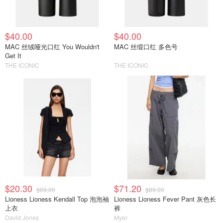
$40.00
$40.00
MAC 丝绒哑光口红 You Wouldn't
MAC 丝缎口红 多色号
Get It
THE ICONIC
THE ICONIC
$20.30
$71.20
$69.00
$89.00
Lioness Lioness Kendall Top 泡泡袖
Lioness Lioness Fever Pant 灰色长
上衣
裤
David Jones
Myer