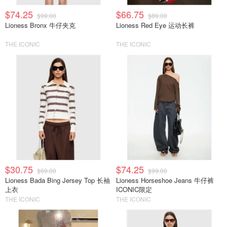
$74.25
$66.75
$99.00
$89.00
Lioness Bronx 牛仔夹克
Lioness Red Eye 运动长裤
THE ICONIC
THE ICONIC
$30.75
$74.25
$69.00
$99.00
Lioness Bada Bing Jersey Top 长袖
Lioness Horseshoe Jeans 牛仔裤
上衣
ICONIC限定
THE ICONIC
THE ICONIC