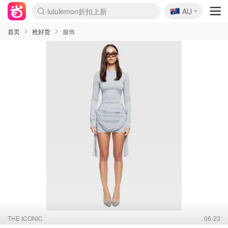
🇦🇺
Sasa美妆护肤3.5折
AU
lululemon折扣上新
SSENSE年中2.5折
FreshBeauty好价汇总
Cettire降价+叠9折
WWS Coles超市实拍
viagogo二手票捡漏
Myer超级周末
The Outnet奢牌1折起
David Jones 3折起
Flannels大牌1折
Perfumes Club护肤1折
AMIRO面罩$251
Amazon折扣汇总
eToro入金$200送$50
Amazon数码好物
ICONIC本周7.5折
ThedoubleF高奢地板价
Moose Knuckles 6折
丝芙兰5折起
EUFY摄像头$98
Selenichast首饰2折
Trip机票酒店促销
YSL送5件彩妆礼
Amazon家居好物
Amazon美妆护肤
雅漾大喷$8
过敏原检测盒$33
伊索独家赠50ml沐浴露
科颜氏高保湿面霜$29
SEALIFE海洋馆门票6折
丝塔芙大白罐$16
订阅Newsletter送香薰
Cult Beauty 6.8折
Harrods圣诞日历$525
LN-CC奢牌私促3折
d'Alba空姐喷雾$16
EVE LOM套装£56
Bernardelli独家4折
Adore Beauty 6折起
CT圣诞日历
Mytheresa奢品2.7折
Luxury Escapes 9折
Currentbody美容仪$881
MOON Garden Live
Roborock扫地机$649
Tingo Life水杯$24
Valentino官网5折
CR洗护套装$23
修丽可4件套$159
Myer彩妆2件7折
GANNI官网4.5折
Stylevana韩妆4折
Tessabit高奢8.5折
OGX洗发水$11
Amazon阿德莱德次日达
卡诗8.5折+赠礼
Philips Hue灯具8折
首页
抢好货
服饰
THE ICONIC
06-23