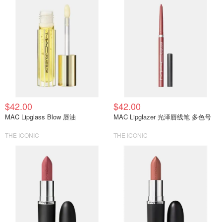
$42.00
$42.00
MAC Lipglass Blow 唇油
MAC Lipglazer 光泽唇线笔 多色号
THE ICONIC
THE ICONIC