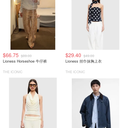
$66.75
$29.40
$89.00
$49.00
Lioness Horseshoe 牛仔裤
Lioness 丝巾抹胸上衣
THE ICONIC
THE ICONIC