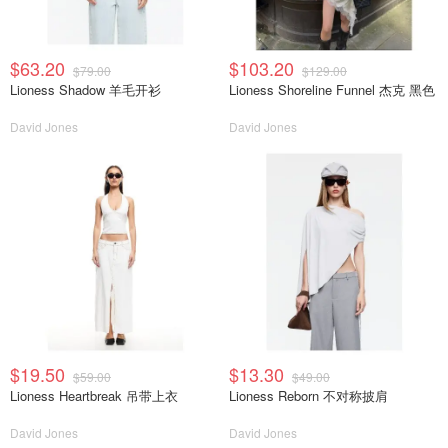
$63.20
$103.20
$79.00
$129.00
Lioness Shadow 羊毛开衫
Lioness Shoreline Funnel 杰克 黑色
David Jones
David Jones
$19.50
$13.30
$59.00
$49.00
Lioness Heartbreak 吊带上衣
Lioness Reborn 不对称披肩
David Jones
David Jones