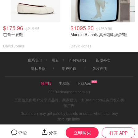
$175.96
$1095.20
$219.95
$1369.00
芭蕾平底鞋
Manolo Blahnik 真丝穆勒高跟鞋
David Jones
David Jones
联系我们
黑五
InRewards
饭团外卖
隐私条款
用户协议
版权声明
触屏版
电脑版
下载App
2019©dealmoon.com.au
页面信息由用户分享或品牌、商家提供，由Dealmoon核实后发布折
扣广告
Dealmoon may get paid by brands or deals when user buy
through links
立即购买
评论
分享
打开 APP