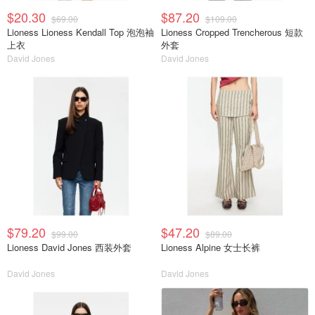
$20.30
$87.20
$69.00
$109.00
Lioness Lioness Kendall Top 泡泡袖
Lioness Cropped Trencherous 短款
上衣
外套
David Jones
David Jones
$79.20
$47.20
$99.00
$89.00
Lioness David Jones 西装外套
Lioness Alpine 女士长裤
David Jones
David Jones