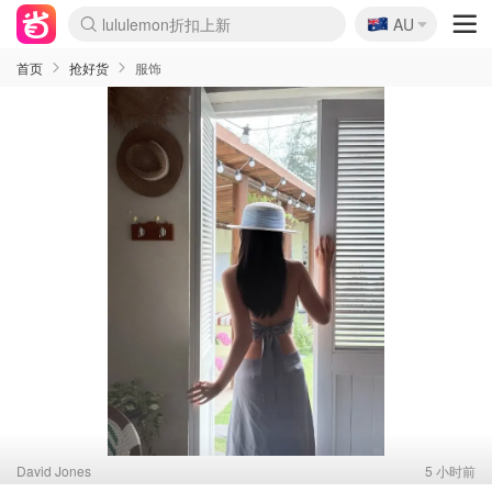
🇦🇺
Sasa美妆护肤3.5折
AU
lululemon折扣上新
SSENSE年中3折
FreshBeauty好价汇总
Cettire降价+叠9折
Farfetch折上8折
WWS Coles超市实拍
viagogo二手票捡漏
Myer清仓1折起
The Outnet奢牌1折起
David Jones 3折起
Flannels大牌1折
Perfumes Club护肤1折
AMIRO返校季6.2折
Oweek抽奖送Airpods
Amazon折扣汇总
eToro入金$200送$50
Amazon数码好物
ICONIC本周7.5折
ThedoubleF高奢地板价
Moose Knuckles 6折
丝芙兰5折起
EUFY官网3.7折起
Selenichast首饰2折
Trip机票酒店促销
YSL送5件彩妆礼
Amazon家居好物
BIGBANG巡演开票
David Jones时尚3折
Amazon美妆护肤
雅漾大喷$8
过敏原检测盒$33
伊索独家赠50ml沐浴露
科颜氏清仓3折
SEALIFE海洋馆门票6折
丝塔芙大白罐$16
订阅Newsletter送香薰
Cult Beauty 6.8折
Harrods圣诞日历2.3折
LN-CC奢牌私促3折
d'Alba空姐喷雾$16
EVE LOM套装逆天2折
Bernardelli独家4折
Adore Beauty 6折起
CT圣诞日历
Mytheresa奢品2.7折
Luxury Escapes 9折
Currentbody美容仪9折
MOON Garden Live
ALLSAINTS美衣3折
Roborock扫地机3.7折
Tingo Life水杯$24
Valentino官网5折
CR洗发护发6.3折
修丽可套装7.4折
首页
抢好货
服饰
David Jones
5 小时前