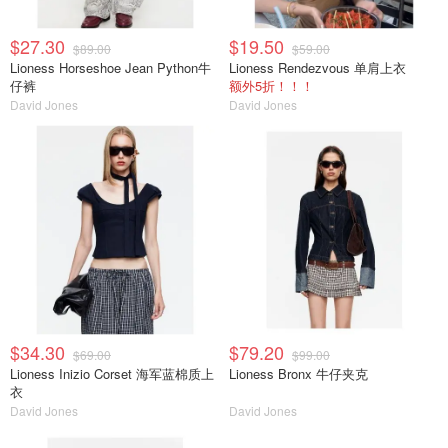
$27.30
$19.50
$89.00
$59.00
Lioness Horseshoe Jean Python牛
Lioness Rendezvous 单肩上衣
仔裤
额外5折！！！
David Jones
David Jones
$34.30
$79.20
$69.00
$99.00
Lioness Inizio Corset 海军蓝棉质上
Lioness Bronx 牛仔夹克
衣
David Jones
David Jones