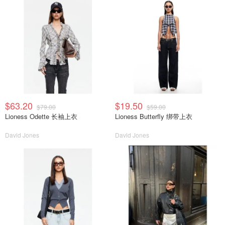
$63.20
$19.50
$79.00
$59.00
Lioness Odette 长袖上衣
Lioness Butterfly 绑带上衣
David Jones
David Jones